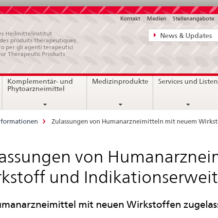
Kontakt
Medien
Stellenangebote
Direktnavigat
s Heilmittelinstitut
News & Updates
e des produits thérapeutiques
News,
ro per gli agenti terapeutici
for Therapeutic Products
Rechtsgrundl
Kontakt
Komplementär- und
Medizinprodukte
Services und Liste
Phytoarzneimittel
nformationen
Zulassungen von Humanarzneimitteln mit neuem Wirkst
assungen von Humanarzneim
kstoff und Indikationserwe
manarzneimittel mit neuen Wirkstoffen zugelas