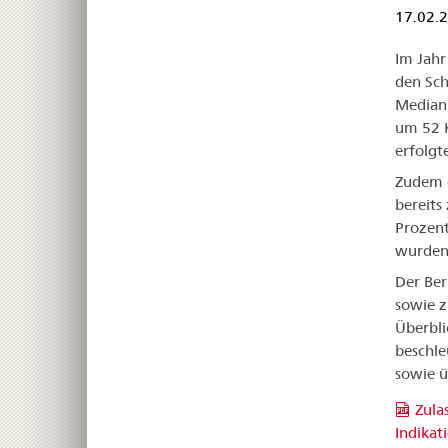
17.02.
Im Jahr
den Sch
Median 
um 52 K
erfolgt
Zudem g
bereits
Prozent
wurden 
Der Ber
sowie 
Überbli
beschle
sowie ü
Zula
Indikat