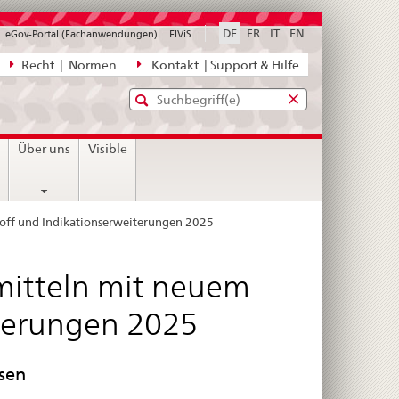
DE
FR
IT
EN
eGov-Portal (Fachanwendungen)
ElViS
ion
Recht | Normen
Kontakt | Support & Hilfe
Standard-
Eingabefenster
agen,
für
Suche
Eingabefenster
die
für
n
Über uns
Visible
Suche
die
Suche
off und Indikationserweiterungen 2025
itteln mit neuem
iterungen 2025
sen