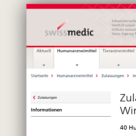
Schweizerische
Institut suiss
Istituto svizze
Swiss Agency 
Hauptnavigation
current
Humanarzneimittel
Aktuell
Tierarzneimittel
page
Breadcrumb
Startseite
Humanarzneimittel
Zulassungen
I
Zurück
Zul
Zulassungen
zu
Wir
Informationen
40 Hu