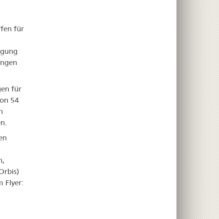
fen für
igung
ungen
en für
von 54
n
n.
en
n,
Orbis)
 Flyer: