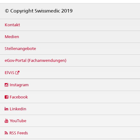
Footer
© Copyright Swissmedic 2019
Kontakt
Medien
Stellenangebote
eGov-Portal (Fachanwendungen)
ElViS
Social
Instagram
media
links
Facebook
Linkedin
YouTube
RSS Feeds