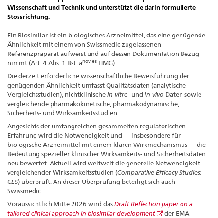
Wissenschaft und Technik und unterstützt die darin formulierte
Stossrichtung.
Ein Biosimilar ist ein biologisches Arzneimittel, das eine genügende
Ähnlichkeit mit einem von Swissmedic zugelassenen
Referenzpräparat aufweist und auf dessen Dokumentation Bezug
novies
nimmt (Art. 4 Abs. 1 Bst. a
HMG).
Die derzeit erforderliche wissenschaftliche Beweisführung der
genügenden Ähnlichkeit umfasst Qualitätsdaten (analytische
Vergleichsstudien), nichtklinische
In-vitro
- und
In-vivo
-Daten sowie
vergleichende pharmakokinetische, pharmakodynamische,
Sicherheits- und Wirksamkeitsstudien.
Angesichts der umfangreichen gesammelten regulatorischen
Erfahrung wird die Notwendigkeit und — insbesondere für
biologische Arzneimittel mit einem klaren Wirkmechanismus — die
Bedeutung spezieller klinischer Wirksamkeits- und Sicherheitsdaten
neu bewertet. Aktuell wird weltweit die generelle Notwendigkeit
vergleichender Wirksamkeitsstudien (
Comparative Efficacy Studies:
CES
) überprüft. An dieser Überprüfung beteiligt sich auch
Swissmedic.
Voraussichtlich Mitte 2026 wird das
Draft Reflection paper on a
tailored clinical approach in biosimilar development
der EMA