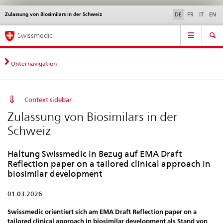
Zulassung von Biosimilars in der Schweiz
Sprachwahl
Service
DE
FR
IT
EN
navigation
Direktnavigation
Hauptnavigation
News & Updates
Recht | Normen
Kontakt | Support & Hilfe
Swissmedic
News,
Rechtsgrundlagen,
Kontakt
Unternavigation
Context sidebar
Zulassung von Biosimilars in der
Schweiz
Haltung Swissmedic in Bezug auf EMA Draft
Reflection paper on a tailored clinical approach in
biosimilar development
01.03.2026
Swissmedic orientiert sich am EMA Draft Reflection paper on a
tailored clinical approach in biosimilar development als Stand von