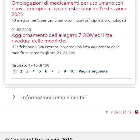
Omologazioni di medicamenti per uso umano con
nuovo principio attivo ed estensioni dell’indicazione
2025
40 medicamenti per uso umano con nuovi principi attivi omologati
01.02.2026
Aggiornamento dell’allegato 7 OOMed: lista
riveduta delle modifiche
Il 1° febbraio 2026 entrerà in vigore una lista aggiornata delle
modifiche secondo gli art. 21–24 OM
Risultato 1 - 15 di 150
aktuelles
1
2
3
4
5
6
7
8
9
10
Pagina seguente
Element
Informazioni complementari
Inizio pagina
Footer
© Copyright Swissmedic 2019