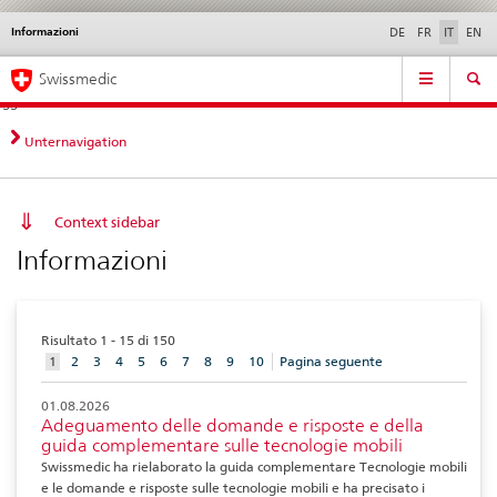
Informazioni
Service
DE
FR
IT
EN
navigation
Navigazione
Navigation
Novità &
Aspetti legali,
Contatto | Supporto &
Swissmedic
diretta:
aggiornamenti
norme
aiuto
novità,
aspetti
Unternavigation
legali,
contatto
Context sidebar
Informazioni
Risultato 1 - 15 di 150
aktuelles
1
2
3
4
5
6
7
8
9
10
Pagina seguente
Element
01.08.2026
Adeguamento delle domande e risposte e della
guida complementare sulle tecnologie mobili
Swissmedic ha rielaborato la guida complementare Tecnologie mobili
e le domande e risposte sulle tecnologie mobili e ha precisato i