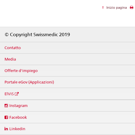
Inizio pagina
Footer
© Copyright Swissmedic 2019
Contatto
Media
Offerte d'impiego
Portale eGov (Applicazioni)
ElViS
Social
Instagram
media
links
Facebook
Linkedin