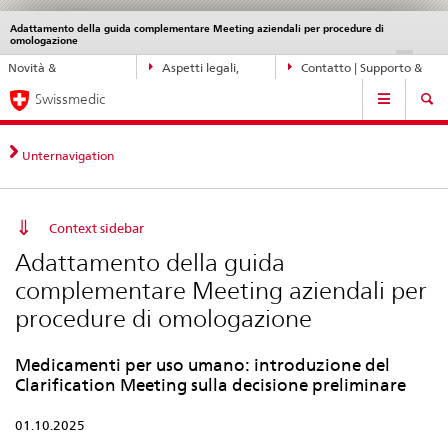
Adattamento della guida complementare Meeting aziendali per procedure di
Service
omologazione
navigation
Navigazione
DE
FR
IT
EN
Novità &
Aspetti legali,
Contatto | Supporto &
diretta:
Navigation
aggiornamenti
norme
aiuto
novità,
Swissmedic
aspetti
legali,
Unternavigation
contatto
Context sidebar
Adattamento della guida
complementare Meeting aziendali per
procedure di omologazione
Medicamenti per uso umano: introduzione del
Clarification Meeting sulla decisione preliminare
01.10.2025