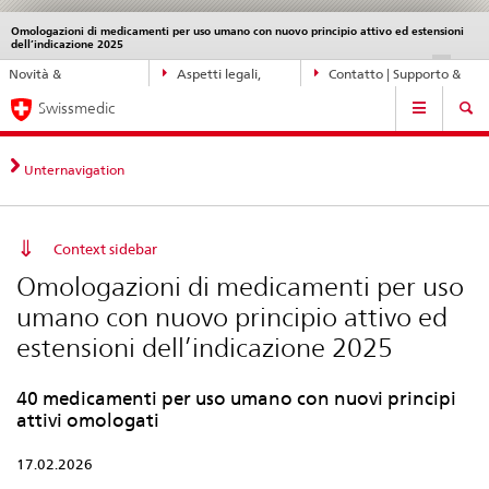
Omologazioni di medicamenti per uso umano con nuovo principio attivo ed estensioni
Service
dell’indicazione 2025
navigation
Navigazione
DE
FR
IT
EN
Novità &
Aspetti legali,
Contatto | Supporto &
diretta:
Navigation
aggiornamenti
norme
aiuto
novità,
Swissmedic
aspetti
legali,
Unternavigation
contatto
Context sidebar
Omologazioni di medicamenti per uso
umano con nuovo principio attivo ed
estensioni dell’indicazione 2025
40 medicamenti per uso umano con nuovi principi
attivi omologati
17.02.2026