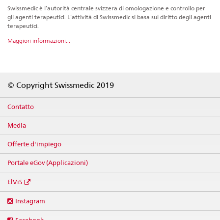
Swissmedic è l’autorità centrale svizzera di omologazione e controllo per
gli agenti terapeutici. L’attività di Swissmedic si basa sul diritto degli agenti
terapeutici.
Maggiori informazioni...
Footer
© Copyright Swissmedic 2019
Contatto
Media
Offerte d'impiego
Portale eGov (Applicazioni)
ElViS
Social
Instagram
media
links