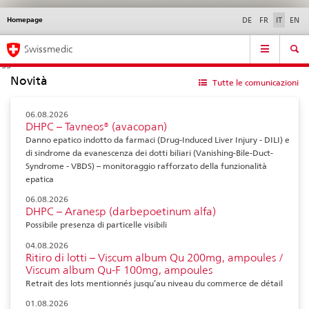
Homepage
Service
DE
FR
IT
EN
navigation
Navigazione
Navigation
Novità &
Aspetti legali,
Contatto | Supporto &
Swissmedic
diretta:
aggiornamenti
norme
aiuto
novità,
Novità
aspetti
Tutte le comunicazioni
legali,
contatto
06.08.2026
DHPC – Tavneos® (avacopan)
Danno epatico indotto da farmaci (Drug-Induced Liver Injury - DILI) e
di sindrome da evanescenza dei dotti biliari (Vanishing-Bile-Duct-
Syndrome - VBDS) – monitoraggio rafforzato della funzionalità
epatica
06.08.2026
DHPC – Aranesp (darbepoetinum alfa)
Possibile presenza di particelle visibili
04.08.2026
Ritiro di lotti – Viscum album Qu 200mg, ampoules /
Viscum album Qu-F 100mg, ampoules
Retrait des lots mentionnés jusqu’au niveau du commerce de détail
01.08.2026