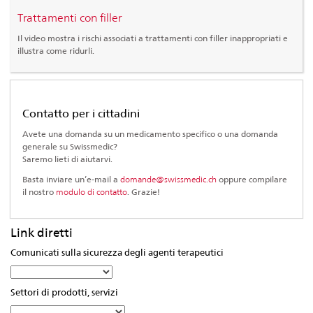
Trattamenti con filler
Il video mostra i rischi associati a trattamenti con filler inappropriati e
illustra come ridurli.
Contatto per i cittadini
Avete una domanda su un medicamento specifico o una domanda
generale su Swissmedic?
Saremo lieti di aiutarvi.
Basta inviare un’e-mail a
domande@swissmedic.ch
oppure compilare
il nostro
modulo di contatto
. Grazie!
Link diretti
Comunicati sulla sicurezza degli agenti terapeutici
Selezionare
dall'
Settori di prodotti, servizi
elenco…
Selezionare