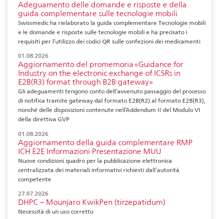
Adeguamento delle domande e risposte e della
guida complementare sulle tecnologie mobili
Swissmedic ha rielaborato la guida complementare Tecnologie mobili
e le domande e risposte sulle tecnologie mobili e ha precisato i
requisiti per l’utilizzo dei codici QR sulle confezioni dei medicamenti
01.08.2026
Aggiornamento del promemoria «Guidance for
Industry on the electronic exchange of ICSRs in
E2B(R3) format through B2B gateway»
Gli adeguamenti tengono conto dell’avvenuto passaggio del processo
di notifica tramite gateway dal formato E2B(R2) al formato E2B(R3),
nonché delle disposizioni contenute nell’Addendum II del Modulo VI
della direttiva GVP
01.08.2026
Aggiornamento della guida complementare RMP
ICH E2E Informazioni Presentazione MUU
Nuove condizioni quadro per la pubblicazione elettronica
centralizzata dei materiali informativi richiesti dall’autorità
competente
27.07.2026
DHPC – Mounjaro KwikPen (tirzepatidum)
Necessità di un uso corretto