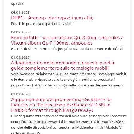
epatica
06.08.2026
DHPC – Aranesp (darbepoetinum alfa)
Possibile presenza di particelle visibili
04.08.2026
Ritiro di lotti – Viscum album Qu 200mg, ampoules /
Viscum album Qu-F 100mg, ampoules
Retrait des lots mentionnés jusqu’au niveau du commerce de détail
01.08.2026
Adeguamento delle domande e risposte e della
guida complementare sulle tecnologie mobili
Swissmedic ha rielaborato la guida complementare Tecnologie mobili
e le domande e risposte sulle tecnologie mobili e ha precisato i
requisiti per l’utilizzo dei codici QR sulle confezioni dei medicamenti
01.08.2026
Aggiornamento del promemoria «Guidance for
Industry on the electronic exchange of ICSRs in
E2B(R3) format through B2B gateway»
Gli adeguamenti tengono conto dell’avvenuto passaggio del processo
di notifica tramite gateway dal formato E2B(R2) al formato E2B(R3),
nonché delle disposizioni contenute nell’Addendum II del Modulo VI
della direttiva GVP