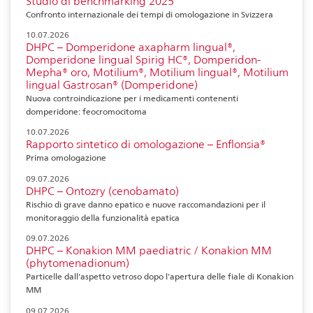
Studio di benchmarking 2025
Confronto internazionale dei tempi di omologazione in Svizzera
10.07.2026
DHPC – Domperidone axapharm lingual®,
Domperidone lingual Spirig HC®, Domperidon-
Mepha® oro, Motilium®, Motilium lingual®, Motilium
lingual Gastrosan® (Domperidone)
Nuova controindicazione per i medicamenti contenenti
domperidone: feocromocitoma
10.07.2026
Rapporto sintetico di omologazione – Enflonsia®
Prima omologazione
09.07.2026
DHPC – Ontozry (cenobamato)
Rischio di grave danno epatico e nuove raccomandazioni per il
monitoraggio della funzionalità epatica
09.07.2026
DHPC – Konakion MM paediatric / Konakion MM
(phytomenadionum)
Particelle dall'aspetto vetroso dopo l'apertura delle fiale di Konakion
MM
09.07.2026