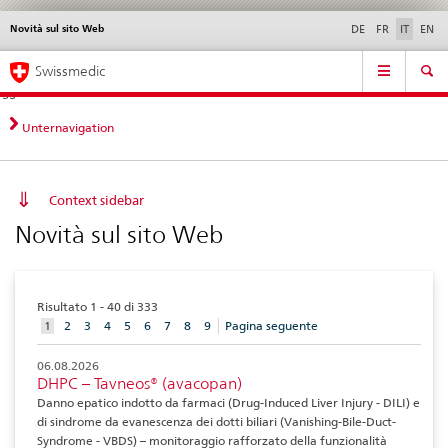
Novità sul sito Web
Service
DE
FR
IT
EN
navigation
Navigazione
Navigation
Novità &
Aspetti legali,
Contatto | Supporto &
Swissmedic
diretta:
aggiornamenti
norme
aiuto
novità,
aspetti
Unternavigation
legali,
contatto
Context sidebar
Novità sul sito Web
Risultato 1 - 40 di 333
aktuelles
1
2
3
4
5
6
7
8
9
Pagina seguente
Element
06.08.2026
DHPC – Tavneos® (avacopan)
Danno epatico indotto da farmaci (Drug-Induced Liver Injury - DILI) e
di sindrome da evanescenza dei dotti biliari (Vanishing-Bile-Duct-
Syndrome - VBDS) – monitoraggio rafforzato della funzionalità