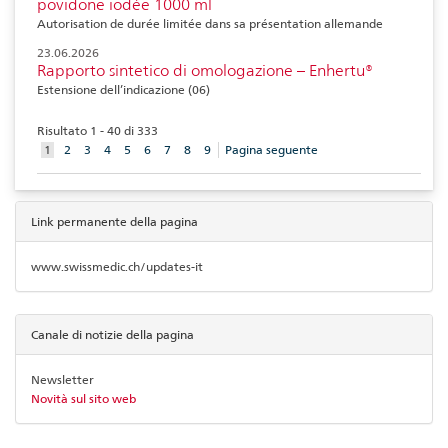
povidone iodée 1000 ml
Autorisation de durée limitée dans sa présentation allemande
23.06.2026
Rapporto sintetico di omologazione – Enhertu®
Estensione dell’indicazione (06)
Risultato 1 - 40 di 333
aktuelles
1
2
3
4
5
6
7
8
9
Pagina seguente
Element
Link permanente della pagina
www.swissmedic.ch/updates-it
Canale di notizie della pagina
Newsletter
Novità sul sito web