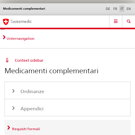
Medicamenti complementari
Service
DE
FR
IT
EN
navigation
Navigazione
Navigation
Novità &
Aspetti legali,
Contatto | Supporto &
Swissmedic
diretta:
aggiornamenti
norme
aiuto
novità,
aspetti
Unternavigation
legali,
contatto
Context sidebar
Medicamenti complementari
Ordinanze
Appendici
Requisiti formali