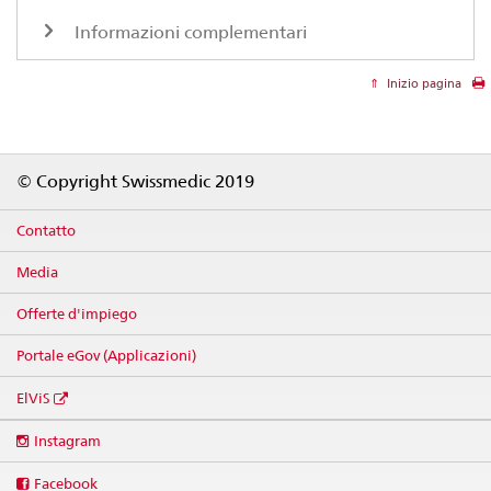
Informazioni complementari
Inizio pagina
Footer
© Copyright Swissmedic 2019
Contatto
Media
Offerte d'impiego
Portale eGov (Applicazioni)
ElViS
Social
Instagram
media
links
Facebook