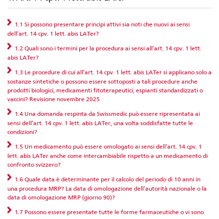
1.1 Si possono presentare principi attivi sia noti che nuovi ai sensi
dell’art. 14 cpv. 1 lett. abis LATer?
1.2 Quali sono i termini per la procedura ai sensi all’art. 14 cpv. 1 lett.
abis LATer?
1.3 Le procedure di cui all’art. 14 cpv. 1 lett. abis LATer si applicano solo a
sostanze sintetiche o possono essere sottoposti a tali procedure anche
prodotti biologici, medicamenti fitoterapeutici, espianti standardizzati o
vaccini? Revisione novembre 2025
1.4 Una domanda respinta da Swissmedic può essere ripresentata ai
sensi dell’art. 14 cpv. 1 lett. abis LATer, una volta soddisfatte tutte le
condizioni?
1.5 Un medicamento può essere omologato ai sensi dell’art. 14 cpv. 1
lett. abis LATer anche come intercambiabile rispetto a un medicamento di
confronto svizzero?
1.6 Quale data è determinante per il calcolo del periodo di 10 anni in
una procedura MRP? La data di omologazione dell’autorità nazionale o la
data di omologazione MRP (giorno 90)?
1.7 Possono essere presentate tutte le forme farmaceutiche o vi sono