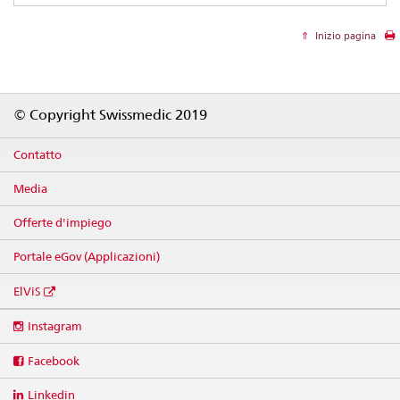
Inizio pagina
Footer
© Copyright Swissmedic 2019
Contatto
Media
Offerte d'impiego
Portale eGov (Applicazioni)
ElViS
Social
Instagram
media
links
Facebook
Linkedin