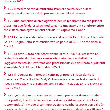
di marzo 2024
1.27 Il medicamento di confronto straniero scelto deve essere
omologato al momento della presentazione della domanda?
1.28 Una domanda di omologazione per un medicamento con principi
attivi noti può fondarsi su un medicamento (medicamento di riferimento)
che è stato omologato ai sensi dell’art. 14 capoverso 1 abis?
1.29 Per le domande nella procedura ai sensi dell’art. 14 cpv. 1 lett. abis
LATer il Regno Unito sarà considerato un paese UE/AELS anche dopo la
Brexit?
1.30 La data «Stato dell’informazione di MESE ANNO» presente nel
testo fisso introduttivo deve essere adeguata quando si effettua
l’aggiornamento dell’informazione professionale e/o destinata ai pazienti
ai sensi dell’art. 14 cpv. 1 lett. abis LATer?
1.31 Il requisito per i prodotti combinati integrali riguardante la
marcatura CE o la Notified Body Opinion vale anche per le domande di
nuova omologazione ai sensi dell’art. 14 cpv. 1 lett. abis LATer? Novità di
marzo 2023
1.32 Quali documenti sono accettati come prova per dimostrare che i
principi attivi, la relativa indicazione, il dosaggio (dosaggio e posologia
raccomandata), il modo di somministrazione nonché la specie bersaglio (in
caso di medicamenti veterinari) sono stati omologati da almeno 10 anni?