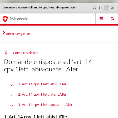
Domande e risposte sull'art. 14 cpv.1lett. abis-quate LATer
Service
DE
FR
IT
EN
navigation
Navigazione
Navigation
Novità &
Aspetti legali,
Contatto | Supporto &
Swissmedic
diretta:
aggiornamenti
norme
aiuto
novità,
aspetti
Unternavigation
legali,
contatto
Context sidebar
Domande e risposte sull'art. 14
cpv.1lett. abis-quate LATer
1. Art. 14 cpv. 1 lett. abis LATer
2. Art. 14 cpv. 1 lett. ater LATer
3. Art. 14 cpv. 1 lett. aquater LATer
1. Art. 14 cpv. 1 lett. abis LATer