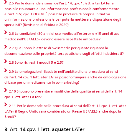
2.5 Per le domande ai sensi dell’art. 14, cpv. 1, lett. a ter LATer è
possibile rinunciare a una informazione professionale conformemente
all’art. 17c, cpv. 1 OOSM. È possibile produrre di propria iniziativa
un’informazione professionale per poterla mettere a disposizione degli
specialisti? (Revisione di febbraio 2020)
2.6 Le condizioni «30 anni di uso medico all’estero» e «15 anni di uso
medico nell’UE/AELS» devono essere rispettate ambedue?
2.7 Quali sono le attese di Swissmedic per quanto riguarda la
documentazione sulle proprietà terapeutiche e sugli effetti indesiderati?
2.8 Sono richiesti i moduli 5 e 2.5?
2.9 Le omologazioni rilasciate nell’ambito di una procedura ai sensi
dell’art. 14 cpv. 1 lett. ater LATer possono fungere anche da omologazione
di base per un medicamento in co-marketing?
2.10 Si possono presentare modifiche della qualità ai sensi dell’art. 14
cpv. 1 lett. ater LATer?
2.11 Per le domande nella procedura ai sensi dell’art. 14 cpv. 1 lett. ater
LATer il Regno Unito sarà considerato un Paese UE/AELS anche dopo la
Brexit?
3. Art. 14 cpv. 1 lett. aquater LATer