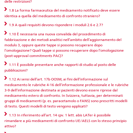
delle restrizioni?
1.8 La forma farmaceutica del medicamento notificato deve essere
identica a quella del medicamento di confronto straniero?
1.9 A quali requisiti devono rispondere i moduli 2.6 e 2.7?
1.10 È necessaria una nuova convalida del procedimento di
fabbricazione e dei metodi analitici nell’ambito dell’aggiornamento del
modulo 3, oppure queste tappe si possono recuperare dopo
l’omologazione? Quali tappe si possono recuperare dopo l’omologazione
(post-approval commitments PAC)?
1.11 È possibile presentare anche rapporti di studio al posto delle
pubblicazioni?
1.12 Ai sensi dell’art. 17b OOSM, ai fini dell’informazione sul
medicamento le rubriche 4-16 dell’informazione professionale e le rubriche
3-9 dell’informazione destinata ai pazienti devono essere riprese dal
medicamento estero di confronto. In Svizzera, tuttavia, per determinati
gruppi di medicamenti (p. es. paracetamolo o FANS) sono prescritti modelli
di testo. Questi modelli di testo vengono applicati?
1.13 In riferimento all’art. 14 cpv. 1 lett. abis LATer è possibile
rimandare a più medicamenti di confronto UE/AELS con lo stesso principio
attivo?