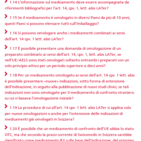
1.14 L’informazione sul medicamento deve essere accompagnata da
riferimenti bibliografici per l’art. 14, cpv. 1, lett. abis LATer?
1.15 Se il medicamento è omologato in diversi Paesi da più di 10 anni,
questi Paesi si possono elencare tutti sull’imballaggio?
1.16 Si possono omologare anche i medicamenti combinati ai sensi
dell’art. 14 cpv. 1 lett. abis LATer?
1.17 È possibile presentare una domanda di omologazione di un
preparato combinato ai sensi dell’art. 14, cpv. 1, lett. abis LATer, se
nell’UE/AELS sono stati omologati soltanto entrambi i preparati con un
solo principio attivo per un periodo superiore a dieci anni?
1.18 Per un medicamento omologato ai sensi dell’art. 14 cpv. 1 lett. abis
è possibile presentare «nuove» indicazioni, sotto forma di estensione
dell’indicazione, in seguito alla pubblicazione di nuovi studi clinici, se tali
indicazioni non sono omologate per il medicamento di confronto straniero
su cui si basava l’omologazione iniziale?
1.19 La procedura di cui all’art. 14 cpv. 1 lett. abis LATer si applica solo
per nuove omologazioni o anche per l’estensione delle indicazioni di
medicamenti già omologati in Svizzera?
1.20 È possibile che un medicamento di confronto dell’UE abbia lo stato
OTC, ma che secondo la prassi corrente di Swissmedic in Svizzera sarebbe
classificato come medicamento RX sulla base dell’indicazione, del principio