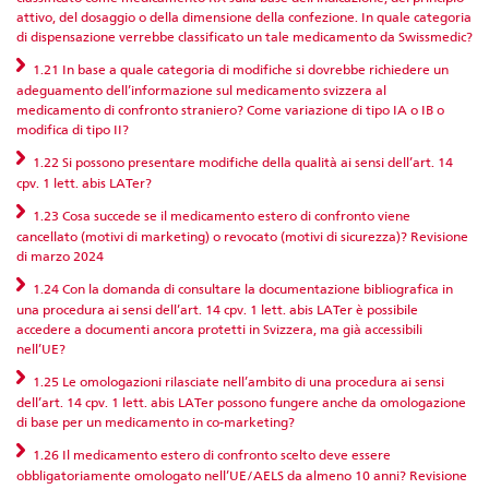
attivo, del dosaggio o della dimensione della confezione. In quale categoria
di dispensazione verrebbe classificato un tale medicamento da Swissmedic?
1.21 In base a quale categoria di modifiche si dovrebbe richiedere un
adeguamento dell’informazione sul medicamento svizzera al
medicamento di confronto straniero? Come variazione di tipo IA o IB o
modifica di tipo II?
1.22 Si possono presentare modifiche della qualità ai sensi dell’art. 14
cpv. 1 lett. abis LATer?
1.23 Cosa succede se il medicamento estero di confronto viene
cancellato (motivi di marketing) o revocato (motivi di sicurezza)? Revisione
di marzo 2024
1.24 Con la domanda di consultare la documentazione bibliografica in
una procedura ai sensi dell’art. 14 cpv. 1 lett. abis LATer è possibile
accedere a documenti ancora protetti in Svizzera, ma già accessibili
nell’UE?
1.25 Le omologazioni rilasciate nell’ambito di una procedura ai sensi
dell’art. 14 cpv. 1 lett. abis LATer possono fungere anche da omologazione
di base per un medicamento in co-marketing?
1.26 Il medicamento estero di confronto scelto deve essere
obbligatoriamente omologato nell’UE/AELS da almeno 10 anni? Revisione