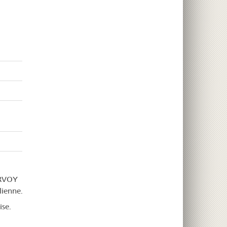
à
ERVOY
lienne.
ise.