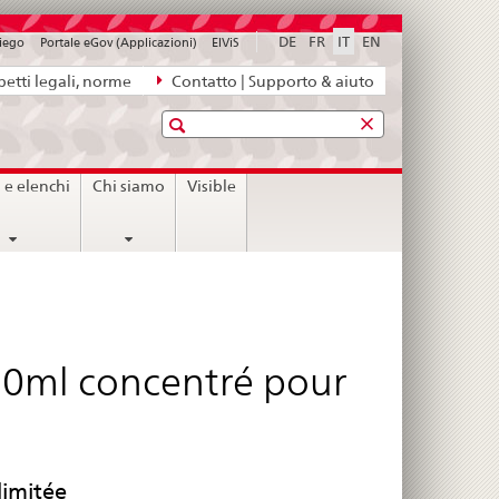
DE
FR
IT
EN
piego
Portale eGov (Applicazioni)
ElViS
etti legali, norme
Contatto | Supporto & aiuto
Ricerca
i e elenchi
Chi siamo
Visible
0ml concentré pour
limitée