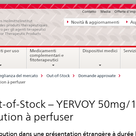
Contatto
Media
Offerte d'im
Navigazione
s Heilmittelinstitut
Novità & aggiornamenti
Asp
e des produits thérapeutiques
diretta:
ro per gli agenti terapeutici
for Therapeutic Products
novità,
aspetti
i per uso
Medicamenti
Dispositivi medici
Serviz
legali,
complementari e
contatto
fitoterapeutici
eglianza del mercato
Out-of-Stock
Domande approvate
on à perfuser
-of-Stock – YERVOY 50mg/1
ution à perfuser
ibution dans une présentation étrangère à durée 