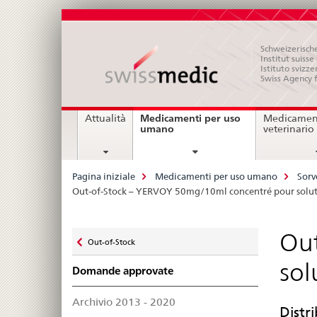
Schweizerische
Institut suiss
Istituto svizze
Swiss Agency 
Navigation
Medicamenti per uso
Attualità
Medicament
current
umano
veterinario
page
Breadcrumb
Pagina iniziale
Medicamenti per uso umano
Sorv
Out-of-Stock – YERVOY 50mg/10ml concentré pour soluti
Zurück
Out
Out-of-Stock
zu
sol
Domande approvate
Archivio 2013 - 2020
Distr