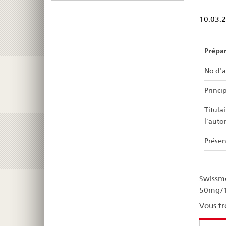
10.03.
Prépa
No d'a
Princip
Titula
l’auto
Présen
Swissme
50mg/10
Vous tr