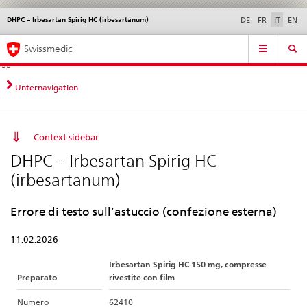
DHPC – Irbesartan Spirig HC (irbesartanum)
Service
DE
FR
IT
EN
navigation
Navigazione
Navigation
Novità &
Aspetti legali,
Contatto | Supporto &
Swissmedic
diretta:
aggiornamenti
norme
aiuto
novità,
aspetti
Unternavigation
legali,
contatto
Context sidebar
DHPC – Irbesartan Spirig HC
(irbesartanum)
Errore di testo sull’astuccio (confezione esterna)
11.02.2026
Irbesartan Spirig HC 150 mg, compresse
Preparato
rivestite con film
Numero
62410