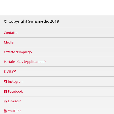
Footer
© Copyright Swissmedic 2019
Contatto
Media
Offerte d'impiego
Portale eGov (Applicazioni)
ElViS
Social
Instagram
media
links
Facebook
Linkedin
YouTube