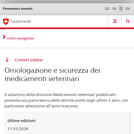
Panoramica annuale
Service
DE
FR
IT
EN
navigation
Navigazione
Navigation
Novità &
Aspetti legali,
Contatto | Supporto &
Swissmedic
diretta:
aggiornamenti
norme
aiuto
novità,
aspetti
Unternavigation
legali,
contatto
Context sidebar
Omologazione e sicurezza dei
medicamenti veterinari
Il volantino della divisione Medicamenti veterinari pubblicato
presenta una panoramica delle attività svolte negli ultimi 3 anni, con
particolare attenzione all’anno trascorso.
Ultime edizioni
11.03.2026