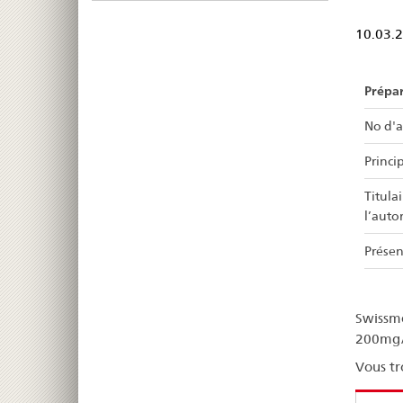
10.03.
Prépa
No d'a
Princip
Titula
l’auto
Présen
Swissme
200mg/4
Vous tr