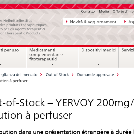
Contatto
Media
Offerte d'im
Navigazione
s Heilmittelinstitut
Novità & aggiornamenti
Asp
e des produits thérapeutiques
diretta:
ro per gli agenti terapeutici
for Therapeutic Products
novità,
aspetti
i per uso
Medicamenti
Dispositivi medici
Serviz
legali,
complementari e
contatto
fitoterapeutici
eglianza del mercato
Out-of-Stock
Domande approvate
tion à perfuser
-of-Stock – YERVOY 200mg/
ution à perfuser
ibution dans une présentation étrangère à durée 