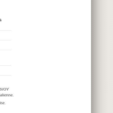
à
ERVOY
alienne.
ise.