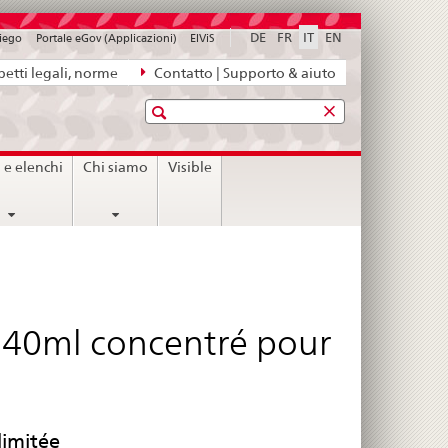
DE
FR
IT
EN
piego
Portale eGov (Applicazioni)
ElViS
etti legali, norme
Contatto | Supporto & aiuto
Ricerca
i e elenchi
Chi siamo
Visible
40ml concentré pour
limitée