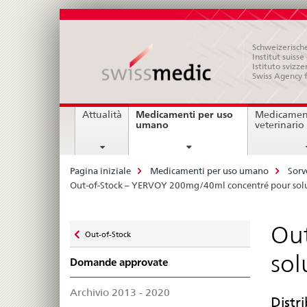
Schweizerische
Institut suiss
Istituto svizze
Swiss Agency 
Navigation
Medicamenti per uso
Attualità
Medicament
current
umano
veterinario
page
Breadcrumb
Pagina iniziale
Medicamenti per uso umano
Sorv
Out-of-Stock – YERVOY 200mg/40ml concentré pour solu
Zurück
Out
Out-of-Stock
zu
sol
Domande approvate
Archivio 2013 - 2020
Distr