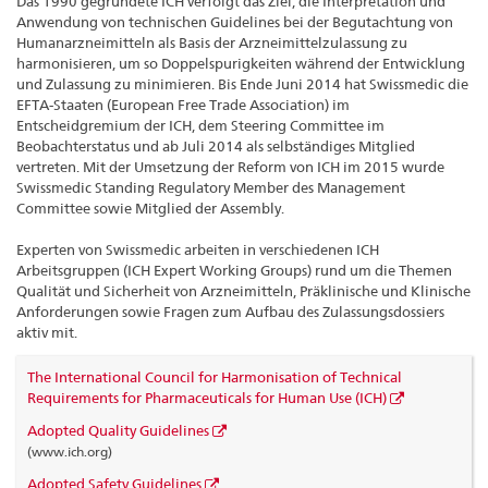
Das 1990 gegründete ICH verfolgt das Ziel, die Interpretation und
Anwendung von technischen Guidelines bei der Begutachtung von
Humanarzneimitteln als Basis der Arzneimittelzulassung zu
harmonisieren, um so Doppelspurigkeiten während der Entwicklung
und Zulassung zu minimieren. Bis Ende Juni 2014 hat Swissmedic die
EFTA-Staaten (European Free Trade Association) im
Entscheidgremium der ICH, dem Steering Committee im
Beobachterstatus und ab Juli 2014 als selbständiges Mitglied
vertreten. Mit der Umsetzung der Reform von ICH im 2015 wurde
Swissmedic Standing Regulatory Member des Management
Committee sowie Mitglied der Assembly.
Experten von Swissmedic arbeiten in verschiedenen ICH
Arbeitsgruppen (ICH Expert Working Groups) rund um die Themen
Qualität und Sicherheit von Arzneimitteln, Präklinische und Klinische
Anforderungen sowie Fragen zum Aufbau des Zulassungsdossiers
aktiv mit.
The International Council for Harmonisation of Technical
Requirements for Pharmaceuticals for Human Use (ICH)
Adopted Quality Guidelines
(www.ich.org)
Adopted Safety Guidelines