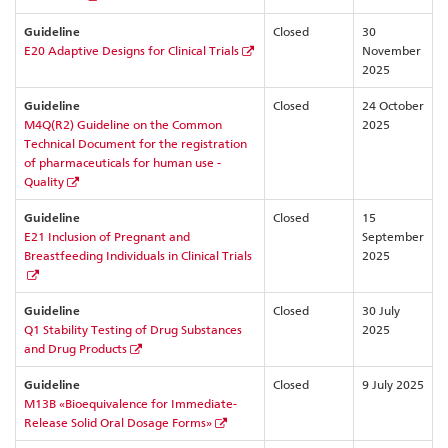
Guideline
Closed
30
E20 Adaptive Designs for Clinical Trials
November
2025
Guideline
Closed
24 October
M4Q(R2) Guideline on the Common
2025
Technical Document for the registration
of pharmaceuticals for human use -
Quality
Guideline
Closed
15
E21 Inclusion of Pregnant and
September
Breastfeeding Individuals in Clinical Trials
2025
Guideline
Closed
30 July
Q1 Stability Testing of Drug Substances
2025
and Drug Products
Guideline
Closed
9 July 2025
M13B «Bioequivalence for Immediate-
Release Solid Oral Dosage Forms»