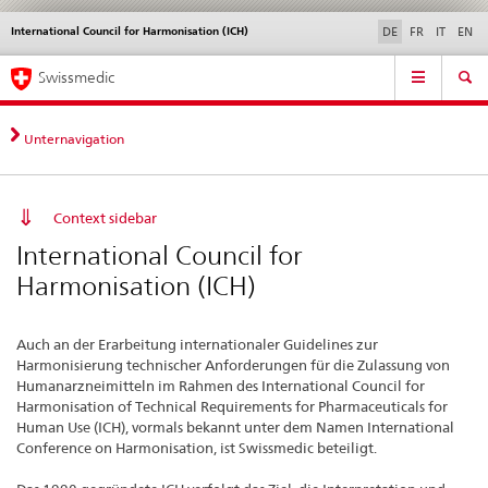
International Council for Harmonisation (ICH)
Sprachwahl
Service
DE
FR
IT
EN
navigation
Direktnavigation
Hauptnavigation
News & Updates
Recht | Normen
Kontakt | Support & Hilfe
Swissmedic
News,
Rechtsgrundlagen,
Kontakt
Unternavigation
Context sidebar
International Council for
Harmonisation (ICH)
Auch an der Erarbeitung internationaler Guidelines zur
Harmonisierung technischer Anforderungen für die Zulassung von
Humanarzneimitteln im Rahmen des International Council for
Harmonisation of Technical Requirements for Pharmaceuticals for
Human Use (ICH), vormals bekannt unter dem Namen International
Conference on Harmonisation, ist Swissmedic beteiligt.