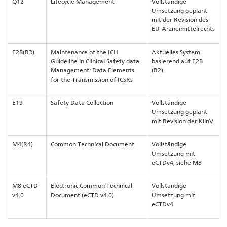
Q12
Lifecycle Management
Vollständige
Umsetzung geplant
mit der Revision des
EU-Arzneimittelrechts
E2B(R3)
Maintenance of the ICH
Aktuelles System
Guideline in Clinical Safety data
basierend auf E2B
Management: Data Elements
(R2)
for the Transmission of ICSRs
E19
Safety Data Collection
Vollständige
Umsetzung geplant
mit Revision der KlinV
M4(R4)
Common Technical Document
Vollständige
Umsetzung mit
eCTDv4; siehe M8
M8 eCTD
Electronic Common Technical
Vollständige
v4.0
Document (eCTD v4.0)
Umsetzung mit
eCTDv4