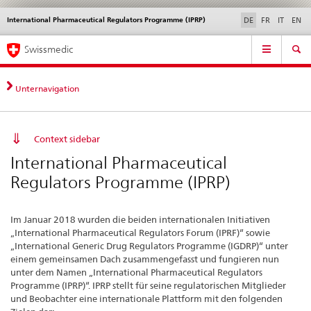
International Pharmaceutical Regulators Programme (IPRP)
Sprachwahl
Service
DE
FR
IT
EN
navigation
Direktnavigation
Hauptnavigation
News & Updates
Recht | Normen
Kontakt | Support & Hilfe
Swissmedic
News,
Rechtsgrundlagen,
Kontakt
Unternavigation
Context sidebar
International Pharmaceutical
Regulators Programme (IPRP)
Im Januar 2018 wurden die beiden internationalen Initiativen
„International Pharmaceutical Regulators Forum (IPRF)“ sowie
„International Generic Drug Regulators Programme (IGDRP)“ unter
einem gemeinsamen Dach zusammengefasst und fungieren nun
unter dem Namen „International Pharmaceutical Regulators
Programme (IPRP)“. IPRP stellt für seine regulatorischen Mitglieder
und Beobachter eine internationale Plattform mit den folgenden