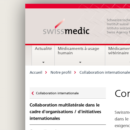
Schweizerische
Institut suiss
Istituto svizze
Swiss Agency 
Navigation
Actualité
Médicaments à usage
Médicamen
humain
vétérinaire
Breadcrumb
Accueil
Notre profil
Collaboration internationale
Zurück
Con
Collaboration internationale
zu
Collaboration multilatérale dans le
cadre d'organisations / d'initiatives
Swissme
internationales
dans le 
exigenc