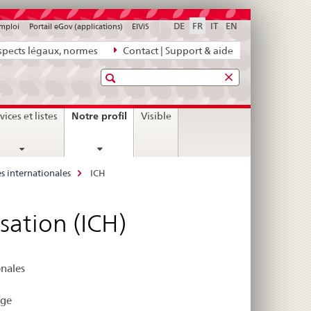
DE
FR
IT
EN
emploi
Portail eGov (applications)
ElViS
pects légaux, normes
Contact | Support & aide
Recherche
current
Notre profil
vices et listes
Visible
page
es internationales
ICH
sation (ICH)
onales
age