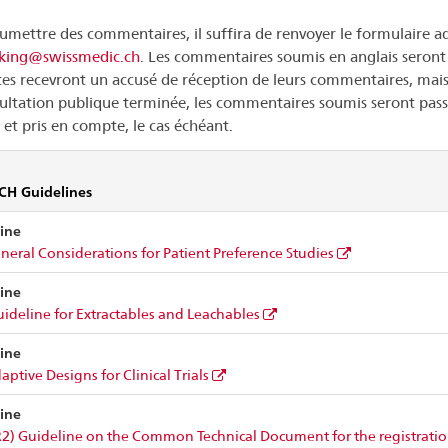
umettre des commentaires, il suffira de renvoyer le formulaire ad
king@swissmedic.ch
. Les commentaires soumis en anglais seront t
es recevront un accusé de réception de leurs commentaires, mais 
ultation publique terminée, les commentaires soumis seront pass
 et pris en compte, le cas échéant.
ICH Guidelines
ine
neral Considerations for Patient Preference Studies
ine
ideline for Extractables and Leachables
ine
ptive Designs for Clinical Trials
ine
) Guideline on the Common Technical Document for the registratio