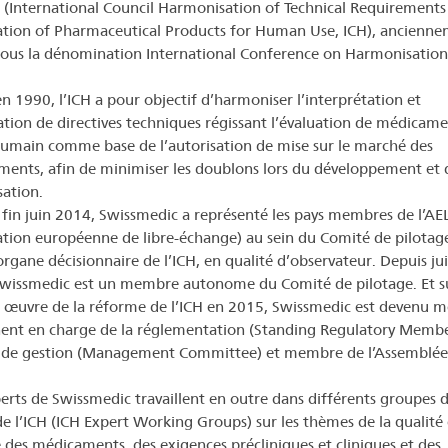
(International Council Harmonisation of Technical Requirements
ation of Pharmaceutical Products for Human Use, ICH), ancienn
ous la dénomination International Conference on Harmonisation
n 1990, l’ICH a pour objectif d’harmoniser l’interprétation et
cation de directives techniques régissant l’évaluation de médicame
umain comme base de l’autorisation de mise sur le marché des
ents, afin de minimiser les doublons lors du développement et 
sation.
 fin juin 2014, Swissmedic a représenté les pays membres de l’AE
ation européenne de libre-échange) au sein du Comité de pilotag
’organe décisionnaire de l’ICH, en qualité d’observateur. Depuis jui
wissmedic est un membre autonome du Comité de pilotage. Et su
 œuvre de la réforme de l’ICH en 2015, Swissmedic est devenu 
nt en charge de la réglementation (Standing Regulatory Membe
 de gestion (Management Committee) et membre de l’Assemblée
erts de Swissmedic travaillent en outre dans différents groupes 
 de l’ICH (ICH Expert Working Groups) sur les thèmes de la qualité 
é des médicaments, des exigences précliniques et cliniques et des