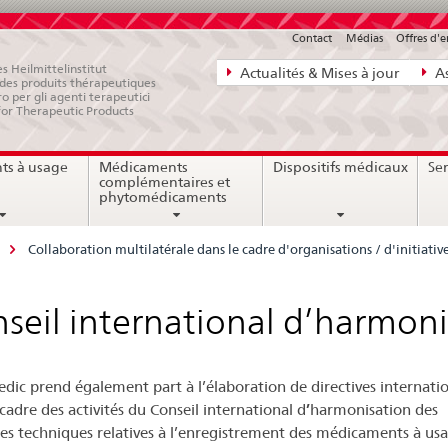
Contact
Médias
Offres d'
Navigation
s Heilmittelinstitut
Actualités & Mises à jour
As
e des produits thérapeutiques
directe:
ro per gli agenti terapeutici
for Therapeutic Products
actualités,
bases
ts à usage
Médicaments
Dispositifs médicaux
Ser
juridiques,
complémentaires et
contact
phytomédicaments
Collaboration multilatérale dans le cadre d'organisations / d'initiativ
seil international d’harmoni
dic prend également part à l’élaboration de directives internati
cadre des activités du Conseil international d
’
harmonisation des
es techniques relatives à l’enregistrement
des médicaments à us