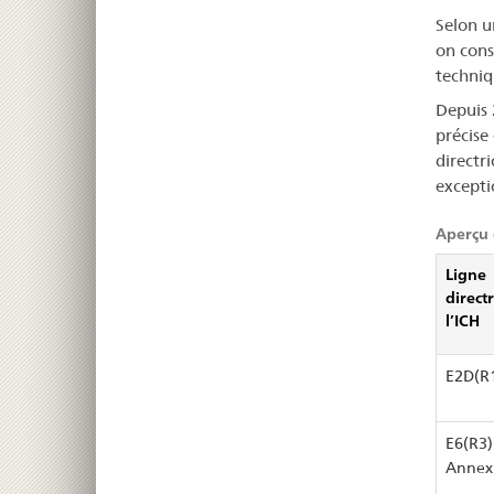
Selon u
on cons
techniqu
Depuis 
précise
directr
exceptio
Aperçu 
Ligne
direct
l’ICH
E2D(R
E6(R3)
Annex 