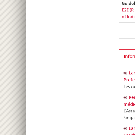
Guidel
E2D(R1
of Ind
Info
Lan
Prefe
Les c
Ren
médic
L’Ass
Singa
Lan