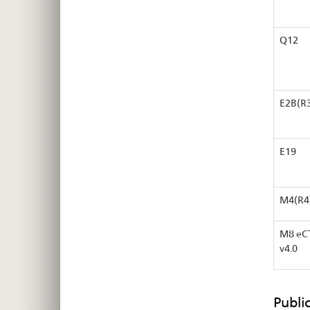
Q12
E2B(R
E19
M4(R4
M8 eC
v4.0
Publi