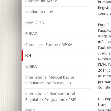
Consortium Access
humain 
Registr
Fondation Gates
connu s
EMA OPEN
Fondé e
l’appli
EUPATI
usage h
médicam
Conseil de l'Europe / DEQM
l’autori
Jusqu’à
selected
ICH
(Associ
l’ICH, l
ICMRA
2014, S
mise en
International Medical Device
permane
Regulators Forum (IMDRF)
Comité
International Pharmaceutical
Des exp
Regulators Programme (IPRP)
travail
sécurit
OECD