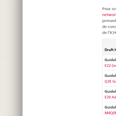
Pour so
networ
prenant
de cons
de l’ICH
Draft 
Guidel
E22 Ge
Guidel
Q3E Gu
Guidel
E20 Ada
Guidel
M4Q(R2