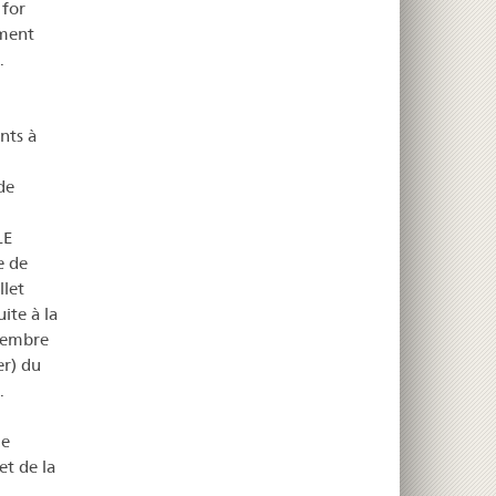
 for
ement
.
nts à
de
LE
e de
llet
ite à la
membre
r) du
.
de
et de la