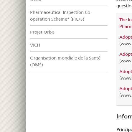
question
Pharmaceutical Inspection Co-
operation Scheme" (PIC/S)
The In
Pharm
Projet Orbis
Adopt
(www.i
VICH
Adopt
Organisation mondiale de la Santé
(www.i
(OMS)
Adopte
(www.i
Adopte
(www.i
Infor
Princip