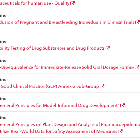
ceuticals for human use - Quality
ine
clusion of Pregnant and Breastfeeding Individuals in Clinical Trials
ine
bility Testing of Drug Substances and Drug Products
ine
Bioequivalence for Immediate-Release Solid Oral Dosage Forms»
ine
 Good Clinical Practice (GCP) Annex-2 Sub-Group
ine
eneral Principles for Model-Informed Drug Development”
ine
eneral Principles on Plan, Design and Analysis of Pharmacoepidemio
tilize Real-World Data for Safety Assessment of Medicines