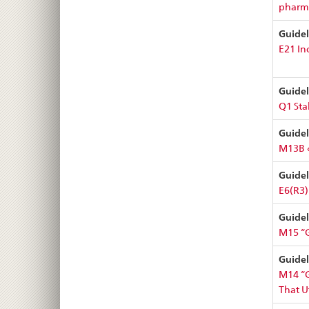
pharma
Guidel
E21 In
Guidel
Q1 Sta
Guidel
M13B «
Guidel
E6(R3)
Guidel
M15 “G
Guidel
M14 “G
That U