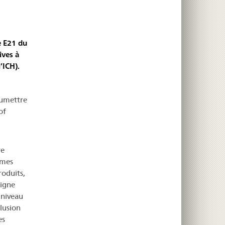
e E21 du
ives à
’ICH).
oumettre
of
re
mmes
roduits,
ligne
 niveau
lusion
es