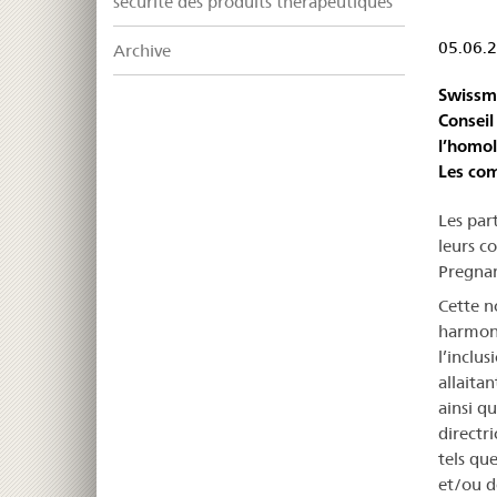
sécurité des produits thérapeutiques
05.06.
Archive
Swissme
Conseil
l’homol
Les com
Les par
leurs c
Pregnant
Cette no
harmoni
l’inclu
allaitan
ainsi q
directr
tels qu
et/ou d