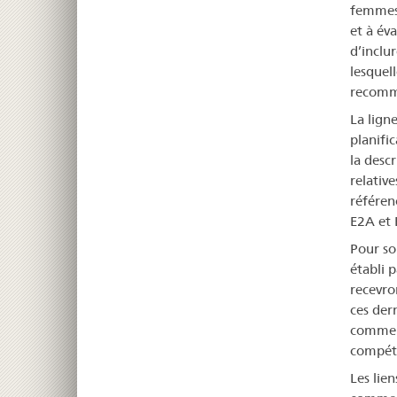
femmes 
et à év
d’inclur
lesquel
recomma
La lign
planifi
la desc
relative
référenc
E2A et 
Pour so
établi p
recevro
ces der
comment
compéte
Les lien