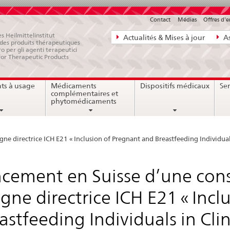
Contact
Médias
Offres d'
Navigation
s Heilmittelinstitut
Actualités & Mises à jour
As
e des produits thérapeutiques
directe:
ro per gli agenti terapeutici
for Therapeutic Products
actualités,
bases
ts à usage
Médicaments
Dispositifs médicaux
Ser
juridiques,
complémentaires et
contact
phytomédicaments
ne directrice ICH E21 « Inclusion of Pregnant and Breastfeeding Individuals 
cement en Suisse d’une cons
ligne directrice ICH E21 « Inc
astfeeding Individuals in Clini