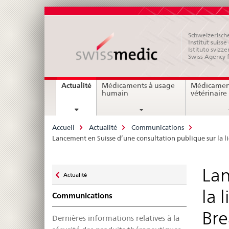
Schweizerische
Institut suiss
Istituto svizze
Swiss Agency 
Navigation
current
Actualité
Médicaments à usage
Médicamen
page
humain
vétérinaire
Breadcrumb
Accueil
Actualité
Communications
Lancement en Suisse d’une consultation publique sur la lig
Zurück
Lan
Actualité
zu
la 
Communications
Bre
Dernières informations relatives à la