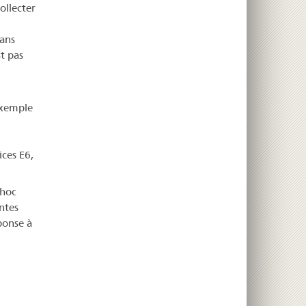
ollecter
dans
t pas
exemple
ices E6,
 hoc
ntes
ponse à