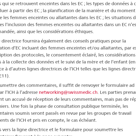
qui se retrouvent enceintes dans les EC ; les types de données à c
aluer à partir des EC ; la planification de la manière et du moment
e les femmes enceintes ou allaitantes dans les EC ; les situations 
les l’inclusion des femmes enceintes ou allaitantes dans un EC n’es
ndée, ainsi que les considérations éthiques.
e directrice fournira également des conseils pratiques pour la
cation d’EC incluant des femmes enceintes et/ou allaitantes, par 
ription des protocoles, le consentement éclairé, les considérations
s à la collecte des données et le suivi de la mère et de l’enfant (en
e à d’autres lignes directrices de l’ICH telles que les lignes directr
E11).
umettre des commentaires, il suffit de renvoyer le formulaire ad
ar l’ICH à l’adresse
networking@swissmedic.ch
. Les parties prena
nt un accusé de réception de leurs commentaires, mais pas de ré
niers. Une fois la phase de consultation publique terminée, les
aires soumis seront passés en revue par les groupes de travail
nts de l’ICH et pris en compte, le cas échéant.
s vers la ligne directrice et le formulaire pour soumettre les