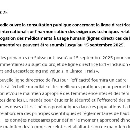
2025
dic ouvre la consultation publique concernant la ligne directric
 international sur l’harmonisation des exigences techniques relat
ogation des médicaments à usage humain (lignes directrices de l
mentaires peuvent être soumis jusqu’au 15 septembre 2025.
ties prenantes en Suisse ont jusqu’au 15 septembre 2025 pour s
ommentaires au sujet du projet de ligne directrice E21 « Inclusion 
 and Breastfeeding Individuals in Clinical Trials ».
uvelle ligne directrice de l’ICH sur l’efficacité fournira un cadre
sé à l’échelle mondiale et les meilleures pratiques pour permett
sion et/ou le maintien approprié des femmes enceintes et des fe
tes dans les EC menés pour étudier la sécurité et l’efficacité des p
ue les doses et les schémas posologiques dans ces populations. La 
ice abordera des principes scientifiques et réglementaires de haut
e : les données nécessaires pour définir le moment approprié d’inc
e maintien des femmes enceintes et allaitantes ou de maintien d