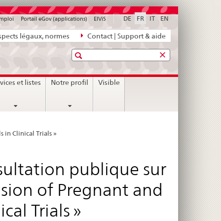
DE
FR
IT
EN
emploi
Portail eGov (applications)
ElViS
pects légaux, normes
Contact | Support & aide
Recherche
vices et listes
Notre profil
Visible
in Clinical Trials »
ultation publique sur
lusion of Pregnant and
cal Trials »