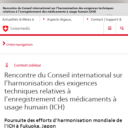
Rencontre du Conseil international sur l’harmonisation des exigences techniques
Service
relatives à l’enregistrement des médicaments à usage humain (ICH)
navigation
Navigation
DE
FR
IT
EN
Actualités & Mises à
Aspects légaux,
Contact | Support &
directe:
Navigation
jour
normes
aide
actualités,
Swissmedic
bases
juridiques,
Unternavigation
contact
Context sidebar
Rencontre du Conseil international sur
l’harmonisation des exigences
techniques relatives à
l’enregistrement des médicaments à
usage humain (ICH)
Poursuite des efforts d’harmonisation mondiale de
l’ICH à Fukuoka, Japon