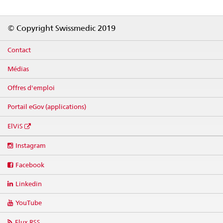
Footer
© Copyright Swissmedic 2019
Contact
Médias
Offres d'emploi
Portail eGov (applications)
ElViS
Social
Instagram
media
links
Facebook
Linkedin
YouTube
Flux RSS