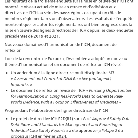
Les résultats de la troisième enquête sur la mise en œuvre de l’ICH ont
montré le niveau actuel de mise en œuvre et d’adhésion aux
directives de l’ICH au sein des pays/régions occupant un rôle de
membres réglementaires ou d’observateurs. Les résultats de l’enquête
montrent que les autorités réglementaires ont bien progressé dans la
mise en œuvre des lignes directrices de l’ICH depuis les deux enquêtes
précédentes de 2019 et 2021.
Nouveaux domaines d’harmonisation de l’ICH, document de
réflexion
Lors de la rencontre de Fukuoka, l’Assemblée a adopté un nouveau
thème d’harmonisation et un document de réflexion ICH révisé :
Un addendum à la ligne directrice multidisciplinaire M7
« Assessment and Control of DNA Reactive (mutagenic)
Impurities »
Le document de réflexion révisé de l’ICH «
Pursuing Opportunities
for Harmonisation in Using Real-World Data to Generate Real-
World Evidence, with a Focus on Effectiveness of Medicines
»
Progrès dans l’élaboration des lignes directrices de l’ICH
Le projet de directive ICH E2D(R1) sur «
Post-Approval Safety Data :
Definitions and Standards for Management and Reporting of
Individual Case Safety Reports
» a été approuvé (à
l’étape 2
du
processus ICH) en février 2024.