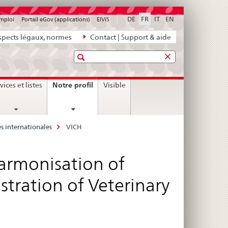
DE
FR
IT
EN
emploi
Portail eGov (applications)
ElViS
pects légaux, normes
Contact | Support & aide
Recherche
current
Notre profil
vices et listes
Visible
page
es internationales
VICH
armonisation of
stration of Veterinary