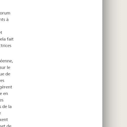
 forum
nts à
et
ela fait
trices
péenne,
sur le
ue de
res
 gèrent
le en
es
 de la
e
xent
met de