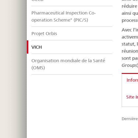
réduire
Pharmaceutical Inspection Co-
ainsi q
operation Scheme" (PIC/S)
process
Avec l’
Projet Orbis
activem
statut, 
selected
VICH
réunion
sont par
Organisation mondiale de la Santé
Groups
(OMS)
Info
Site 
Dernière