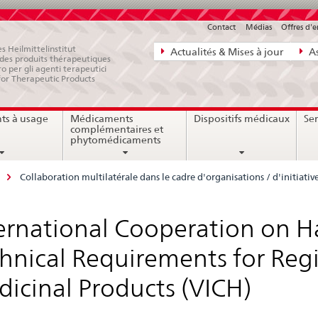
Contact
Médias
Offres d'
Navigation
s Heilmittelinstitut
Actualités & Mises à jour
As
e des produits thérapeutiques
directe:
ro per gli agenti terapeutici
for Therapeutic Products
actualités,
bases
ts à usage
Médicaments
Dispositifs médicaux
Ser
juridiques,
complémentaires et
contact
phytomédicaments
Collaboration multilatérale dans le cadre d'organisations / d'initiativ
ernational Cooperation on H
hnical Requirements for Regi
icinal Products (VICH)