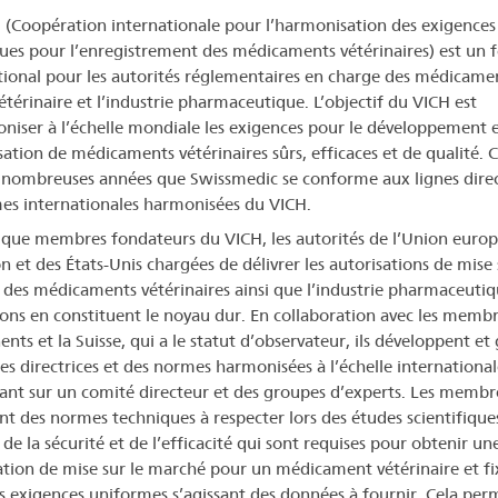
 (Coopération internationale pour l’harmonisation des exigences
ues pour l’enregistrement des médicaments vétérinaires) est un
tional pour les autorités réglementaires en charge des médicame
étérinaire et l’industrie pharmaceutique. L’objectif du VICH est
niser à l’échelle mondiale les exigences pour le développement 
sation de médicaments vétérinaires sûrs, efficaces et de qualité. C
 nombreuses années que Swissmedic se conforme aux lignes direc
es internationales harmonisées du VICH.
 que membres fondateurs du VICH, les autorités de l’Union euro
n et des États-Unis chargées de délivrer les autorisations de mise 
des médicaments vétérinaires ainsi que l’industrie pharmaceutiq
ions en constituent le noyau dur. En collaboration avec les memb
nts et la Suisse, qui a le statut d’observateur, ils développent et
nes directrices et des normes harmonisées à l’échelle internationa
ant sur un comité directeur et des groupes d’experts. Les membr
nt des normes techniques à respecter lors des études scientifiques
 de la sécurité et de l’efficacité qui sont requises pour obtenir un
ation de mise sur le marché pour un médicament vétérinaire et fi
es exigences uniformes s’agissant des données à fournir. Cela per