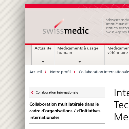
Schweizerische
Institut suiss
Istituto svizze
Swiss Agency 
Navigation
Actualité
Médicaments à usage
Médicamen
humain
vétérinaire
Breadcrumb
Accueil
Notre profil
Collaboration internationale
Zurück
Int
Collaboration internationale
zu
Tec
Collaboration multilatérale dans le
cadre d'organisations / d'initiatives
Med
internationales