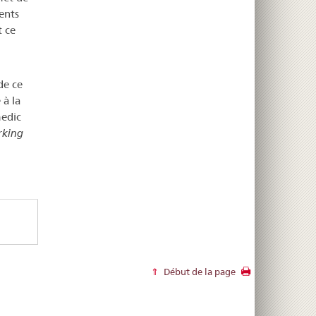
ents
t ce
de ce
 à la
medic
rking
Début de la page