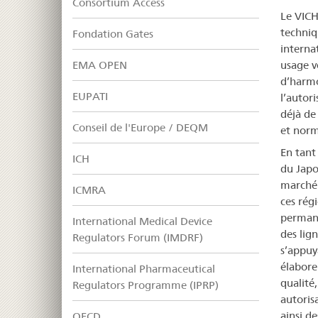
Consortium Access
Le VICH
techniq
Fondation Gates
interna
EMA OPEN
usage v
d’harmo
EUPATI
l’autori
déjà de
Conseil de l'Europe / DEQM
et norm
En tant
ICH
du Japo
marché 
ICMRA
ces rég
permane
International Medical Device
des lig
Regulators Forum (IMDRF)
s’appuy
élabore
International Pharmaceutical
qualité,
Regulators Programme (IPRP)
autoris
ainsi d
OECD