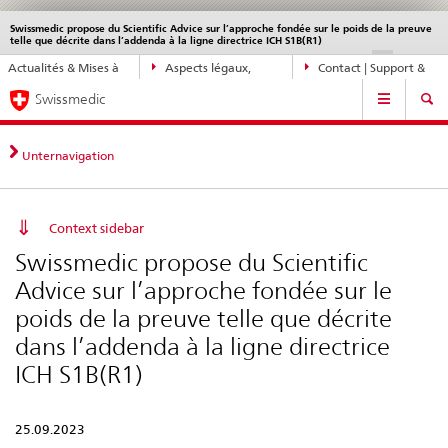
Swissmedic propose du Scientific Advice sur l’approche fondée sur le poids de la preuve
Service
telle que décrite dans l’addenda à la ligne directrice ICH S1B(R1)
navigation
Navigation
DE
FR
IT
EN
Actualités & Mises à
Aspects légaux,
Contact | Support &
directe:
Navigation
jour
normes
aide
actualités,
Swissmedic
bases
juridiques,
Unternavigation
contact
Context sidebar
Swissmedic propose du Scientific
Advice sur l’approche fondée sur le
poids de la preuve telle que décrite
dans l’addenda à la ligne directrice
ICH S1B(R1)
25.09.2023