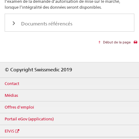
l’examen de la demande d’autorisation de mise sur le marché,
lorsque l’intégralité des données seront disponibles.
Documents référencés
Début de la page
Footer
© Copyright Swissmedic 2019
Contact
Médias
Offres d'emploi
Portail eGov (applications)
ElViS