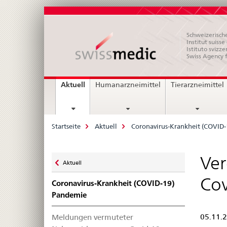
Schweizerische
Institut suiss
Istituto svizze
Swiss Agency 
Hauptnavigation
current
Aktuell
Humanarzneimittel
Tierarzneimittel
page
Breadcrumb
Startseite
Aktuell
Coronavirus-Krankheit (COVID
Zurück
Ve
Aktuell
zu
Cov
Coronavirus-Krankheit (COVID-19)
Pandemie
Meldungen vermuteter
05.11.