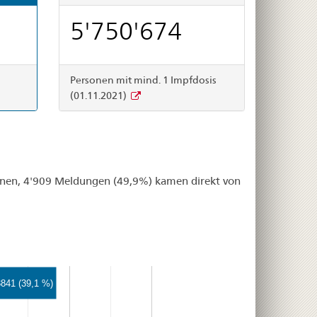
5'750'674
Personen mit mind. 1 Impfdosis
(01.11.2021)
onen, 4'909 Meldungen (49,9%) kamen direkt von
841 (39,1 %)