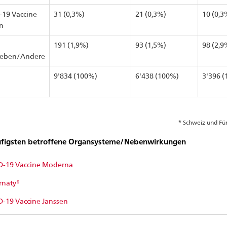
19 Vaccine
31 (0,3%)
21 (0,3%)
10 (0,3
n
191 (1,9%)
93 (1,5%)
98 (2,9
eben/Andere
9'834 (100%)
6'438 (100%)
3'396 
* Schweiz und Fü
figsten betroffene Organsysteme/Nebenwirkungen
-19 Vaccine Moderna
naty®
-19 Vaccine Janssen