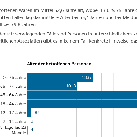
roffenen waren im Mittel 52,6 Jahre alt, wobei 13,6 % 75 Jahre 
uften Fällen lag das mittlere Alter bei 55,4 Jahren und bei Me
ll bei 79,8 Jahren.
der schwerwiegenden Fälle sind Personen in unterschiedlichem z
eitlichen Assoziation gibt es in keinem Fall konkrete Hinweise, da
Alter der betroffenen Personen
>= 75 Jahre
1337
1013
65 - 74 Jahre
45 - 64 Jahre
18 - 44 Jahre
12 - 17 Jahre
84
84
0
0
2 - 11 Jahre
8 Tage bis 23
4
4
Monate