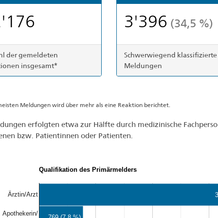
'176
3'396
(34,5 %)
l der gemeldeten
Schwerwiegend klassifizierte
ionen insgesamt*
Meldungen
meisten Meldungen wird über mehr als eine Reaktion berichtet.
dungen erfolgten etwa zur Hälfte durch medizinische Fachpers
enen bzw. Patientinnen oder Patienten.
Qualifikation des Primärmelders
Ärztin/Arzt
3
Apothekerin/
769 (7,8 %)