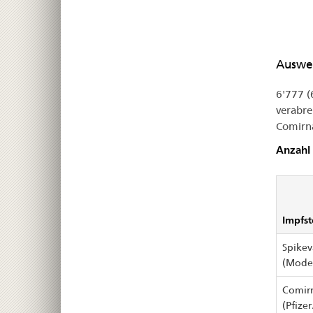
Auswer
6'777 (
verabre
Comirna
Anzahl
Impfst
Spikev
(Mode
Comir
(Pfize