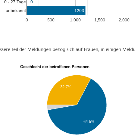
0
0
0 - 27 Tage
1203
unbekannt
0
500
1,000
1,500
2,000
ssere Teil der Meldungen bezog sich auf Frauen, in einigen Mel
Geschlecht der betroffenen Personen
32.7%
64.5%