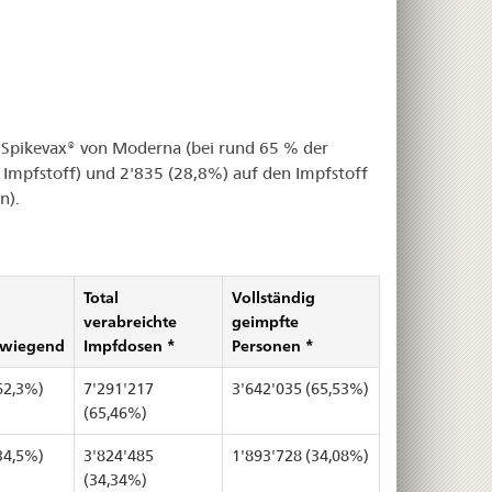
 Spikevax® von Moderna (bei rund 65 % der
Impfstoff) und 2'835 (28,8%) auf den Impfstoff
n).
Total
Vollständig
verabreichte
geimpfte
rwiegend
Impfdosen *
Personen *
62,3%)
7'291'217
3'642'035 (65,53%)
(65,46%)
34,5%)
3'824'485
1'893'728 (34,08%)
(34,34%)