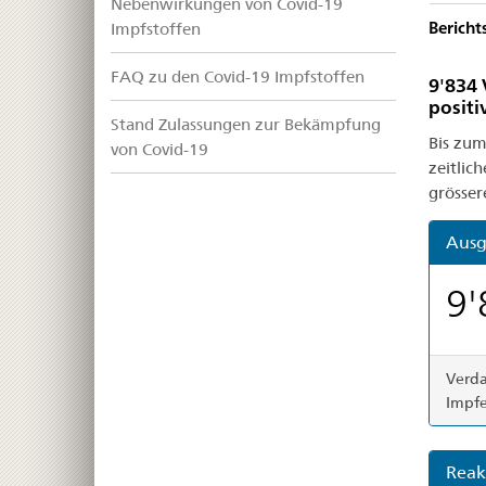
Nebenwirkungen von Covid-19
Berich
Impfstoffen
FAQ zu den Covid-19 Impfstoffen
9'834 
positi
Stand Zulassungen zur Bekämpfung
Bis zum
von Covid-19
zeitlic
grösser
Ausg
9'
Verda
Impf
Reak