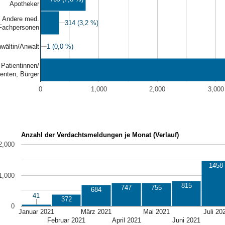
Apotheker
Andere med.
314 (3,2 %)
314 (3,2 %)
Fachpersonen
1 (0,0 %)
1 (0,0 %)
wältin/Anwalt
Patientinnen/
ienten, Bürger
0
1,000
2,000
3,000
Anzahl der Verdachtsmeldungen je Monat (Verlauf)
2,000
1458
1,000
815
747
755
684
41
41
372
0
Januar 2021
März 2021
Mai 2021
Juli 20
Februar 2021
April 2021
Juni 2021