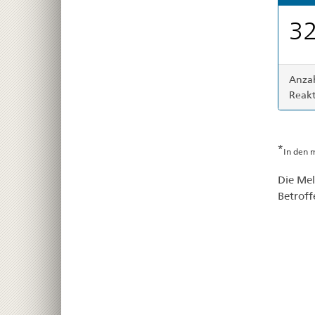
32
Anzah
Reakt
*
In den 
Die Mel
Betroff