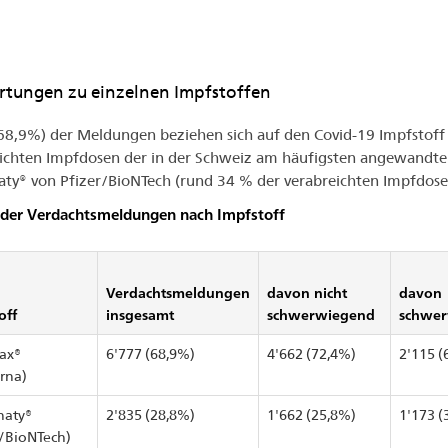
tungen zu einzelnen Impfstoffen
68,9%) der Meldungen beziehen sich auf den Covid-19 Impfstoff
ichten Impfdosen der in der Schweiz am häufigsten angewandte 
ty® von Pfizer/BioNTech (rund 34 % der verabreichten Impfdose
 der Verdachtsmeldungen nach Impfstoff
Verdachtsmeldungen
davon nicht
davon
off
insgesamt
schwerwiegend
schwe
ax®
6'777 (68,9%)
4'662 (72,4%)
2'115 (
rna)
naty®
2'835 (28,8%)
1'662 (25,8%)
1'173 (
r/BioNTech)