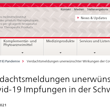
Kontakt
Medien
Stellenangebote
Direktnavigat
s Heilmittelinstitut
News & Updates
e des produits thérapeutiques
News,
ro per gli agenti terapeutici
for Therapeutic Products
Rechtsgrundl
Kontakt
Komplementär- und
Medizinprodukte
Services und Listen
Phytoarzneimittel
-19) Pandemie
Verdachtsmeldungen unerwünschter Wirkungen der Co
rdachtsmeldungen unerwüns
id-19 Impfungen in der Sch
2021