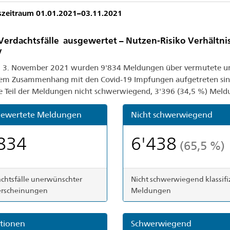
tszeitraum 01.01.2021–03.11.2021
Verdachtsfälle ausgewertet – Nutzen-Risiko Verhältnis
v
 3. November 2021 wurden 9'834 Meldungen über vermutete un
hem Zusammenhang mit den Covid-19 Impfungen aufgetreten sind
e Teil der Meldungen nicht schwerwiegend, 3'396 (34,5 %) Mel
ewertete Meldungen
Nicht schwerwiegend
834
6'438
(65,5 %)
chtsfälle unerwünschter
Nicht schwerwiegend klassifi
erscheinungen
Meldungen
tionen
Schwerwiegend