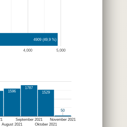
4909 (49,9 %)
4,000
5,000
1787
1596
1529
50
50
21
September 2021
November 2021
August 2021
Oktober 2021