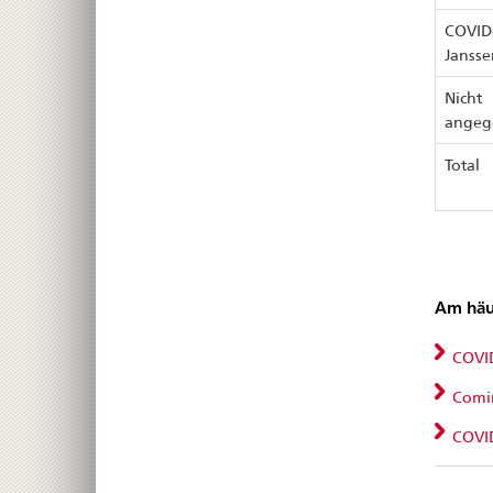
COVID-
Jansse
Nicht
angeg
Total
Am häu
COVID
Comir
COVID