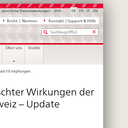
DE
FR
IT
EN
eGov-Portal (Fachanwendungen)
ElViS
ion
Recht | Normen
Kontakt | Support & Hilfe
Standard-
Eingabefenster
agen,
für
Suche
Eingabefenster
die
für
Über uns
Visible
Suche
die
Suche
vid-19 Impfungen
chter Wirkungen der
weiz – Update