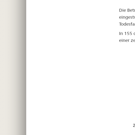
Die Bet
eingest
Todesfa
In 155 
einer z
2