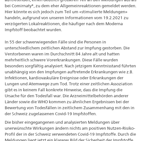
bei Comirnaty®, zu dem eher Allgemeinreaktionen gemeldet werden.
Hier könnte es sich jedoch zum Teil um «stimulierte Meldungen»
handeln, aufgrund von unseren Informationen vom 19.2.2021 zu
verzögerten Lokalreaktionen, die häufiger nach dem Moderna
Impfstoff beobachtet wurden.
In 55 der schwerwiegenden Fälle sind die Personen in
unterschiedlichem zeitlichen Abstand zur Impfung gestorben. Die
Verstorbenen waren im Durchschnitt 84 Jahre alt und hatten
mehrheitlich schwere Vorerkrankungen. Diese Fälle wurden
besonders sorgfältig analysiert. Nach jetzigem Kenntnisstand führten
unabhängig von den Impfungen auftretende Erkrankungen wie z.B.
Infektionen, kardiovaskuläre Ereignisse oder Erkrankungen der
Lungen und Atemwege zum Tod. Trotz einer zeitlichen Assoziation
gibt es in keinem Fall konkrete Hinweise, dass die Impfung die
Ursache für den Todesfall war. Die Arzneimittelbehörden anderer
Länder sowie die WHO kommen zu ähnlichen Ergebnissen bei der
Bewertung von Todesfällen in zeitlichem Zusammenhang mit den in
der Schweiz zugelassenen Covid-19 Impfstoffen.
Die bisher eingegangenen und analysierten Meldungen über
unerwünschte Wirkungen ändern nichts am positiven Nutzen-Risiko-
Profil der in der Schweiz verwendeten Covid-19 Impfstoffe. Durch die
Meldungen liegt jetzt ein klareres Bild der Sicherheit der Impfstoffe