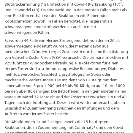
1
Blutdruckerhöhung (19), Infektion mit Covid-19-Erkrankung (17)
,
und Schwindel (18). Da eine Meldung in den meisten Fällen mehr als
eine Reaktion enthält werden Reaktionen wie Fieber oder
Kopfschmerzen sowohl in Fällen berichtet, die insgesamt als
schwerwiegend eingestuft werden als auch in nicht-
schwerwiegenden Fällen.
Es wurden 44 Fälle von Herpes Zoster gemeldet, von denen 26 als
schwerwiegend eingestuft wurden, die meisten davon aus
medizinischen Gründen. Herpes Zoster wird durch eine Reaktivierung
von Varicella-Zoster-Viren (VZV) verursacht. Die primäre Infektion mit
VZV führt zur Windpockenerkrankung. Risikofaktoren für einen
Herpes Zoster sind u. a. immunsuppressive Behandlungen, Diabetes
mellitus, weibliches Geschlecht, psychologischer Stress oder
mechanische Verletzungen. Die Inzidenz von HZ steigt mit dem
Lebensalter von 3 pro 1’000 bei 40 bis 50-Jährigen auf 10 pro 1000
bei den über 80-Jährigen. Die Betroffenen in den gemeldeten Fällen
waren im Mittel 72 Jahre alt und der Zoster trat zwischen ein und 43
Tagen nach der Impfung auf. Derzeit wird weiter untersucht, ob ein
ursächlicher Zusammenhang zwischen den Impfungen und dem
Auftreten von Herpes Zoster besteht.
Die Abbildungen 1 und 2 zeigen jeweils die 15 häufigsten
Reaktionen, die in Zusammenhang mit Comirnaty® und dem Covid-