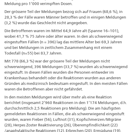
Meldung pro 1’000 verimpften Dosen.
Der grössere Teil der Meldungen bezog sich auf Frauen (68,6 %), in
28,3 % der Fälle waren Männer betroffen und in einigen Meldungen
(3,2 %) wurde das Geschlecht nicht angegeben.
Die Betroffenen waren im Mittel 64,9 Jahre alt (Spanne 16–101),
wobei 41,7 % 75 Jahre oder älter waren. In den als schwerwiegend
eingestuften Fällen (n = 396) lag das mittlere Alter bei 69,3 Jahren
und bei Meldungen in zeitlichem Zusammenhang mit einem
Todesfall (n=55) bei 83,7 Jahren.
Mit 778 (66,3 %) war der grössere Teil der Meldungen nicht
schwerwiegend, 396 Meldungen (33,7 %) wurden als schwerwiegend
eingestuft. In diesen Fällen wurden die Personen entweder im
Krankenhaus behandelt oder die Reaktionen wurden aus anderen
Gründen als medizinisch bedeutsam eingestuft. In den meisten Fällen
waren die Betroffenen aber nicht gefährdet.
In den meisten Meldungen wird über mehr als eine Reaktion
berichtet (insgesamt 2’960 Reaktionen in den 1’174 Meldungen, d.h.
durchschnittlich 2,5 Reaktionen pro Meldung). Die am häufigsten
gemeldeten Reaktionen in Fällen, die als schwerwiegend eingestuft
wurden, waren Fieber (56), Luftnot (31), Kopfschmerzen/Migräne
(28), Herpes Zoster Reaktivierung (26), Überempfindlichkeit (22)
/anaphylaktische Reaktionen (12), Erbrechen (20), Ermüdung (19),