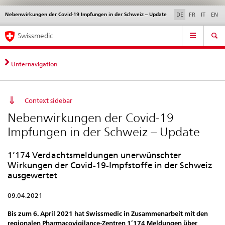
Nebenwirkungen der Covid-19 Impfungen in der Schweiz – Update
Sprachwahl
Service
DE
FR
IT
EN
navigation
Direktnavigation
Hauptnavigation
News & Updates
Recht | Normen
Kontakt | Support & Hilfe
Swissmedic
News,
Rechtsgrundlagen,
Kontakt
Unternavigation
Context sidebar
Nebenwirkungen der Covid-19
Impfungen in der Schweiz – Update
1’174 Verdachtsmeldungen unerwünschter
Wirkungen der Covid-19-Impfstoffe in der Schweiz
ausgewertet
09.04.2021
Bis zum 6. April 2021 hat Swissmedic in Zusammenarbeit mit den
regionalen Pharmacovigilance-Zentren 1’174 Meldungen über