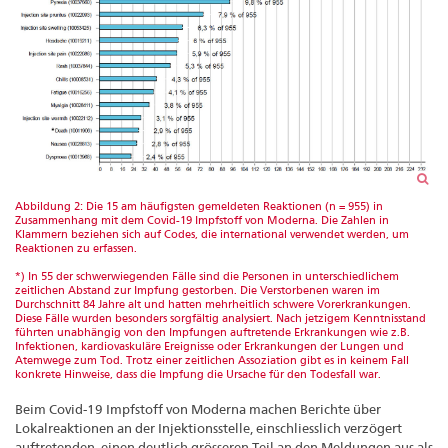
Abbildung 2: Die 15 am häufigsten gemeldeten Reaktionen (n = 955) in
Zusammenhang mit dem Covid-19 Impfstoff von Moderna. Die Zahlen in
Klammern beziehen sich auf Codes, die international verwendet werden, um
Reaktionen zu erfassen.
*) In 55 der schwerwiegenden Fälle sind die Personen in unterschiedlichem
zeitlichen Abstand zur Impfung gestorben. Die Verstorbenen waren im
Durchschnitt 84 Jahre alt und hatten mehrheitlich schwere Vorerkrankungen.
Diese Fälle wurden besonders sorgfältig analysiert. Nach jetzigem Kenntnisstand
führten unabhängig von den Impfungen auftretende Erkrankungen wie z.B.
Infektionen, kardiovaskuläre Ereignisse oder Erkrankungen der Lungen und
Atemwege zum Tod. Trotz einer zeitlichen Assoziation gibt es in keinem Fall
konkrete Hinweise, dass die Impfung die Ursache für den Todesfall war.
Beim Covid-19 Impfstoff von Moderna machen Berichte über
Lokalreaktionen an der Injektionsstelle, einschliesslich verzögert
auftretenden, einen deutlich grösseren Teil an den Meldungen aus als