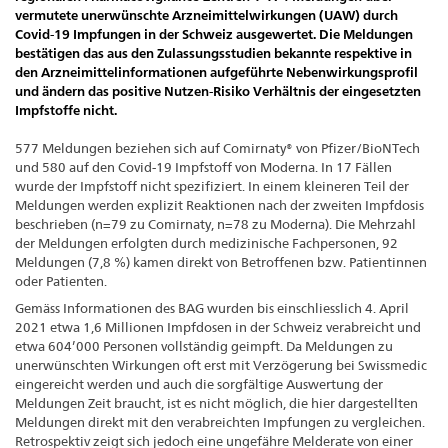
vermutete unerwünschte Arzneimittelwirkungen (UAW) durch
Covid-19 Impfungen in der Schweiz ausgewertet. Die Meldungen
bestätigen das aus den Zulassungsstudien bekannte respektive in
den Arzneimittelinformationen aufgeführte Nebenwirkungsprofil
und ändern das positive Nutzen-Risiko Verhältnis der eingesetzten
Impfstoffe nicht.
577 Meldungen beziehen sich auf Comirnaty® von Pfizer/BioNTech
und 580 auf den Covid-19 Impfstoff von Moderna. In 17 Fällen
wurde der Impfstoff nicht spezifiziert. In einem kleineren Teil der
Meldungen werden explizit Reaktionen nach der zweiten Impfdosis
beschrieben (n=79 zu Comirnaty, n=78 zu Moderna). Die Mehrzahl
der Meldungen erfolgten durch medizinische Fachpersonen, 92
Meldungen (7,8 %) kamen direkt von Betroffenen bzw. Patientinnen
oder Patienten.
Gemäss Informationen des BAG wurden bis einschliesslich 4. April
2021 etwa 1,6 Millionen Impfdosen in der Schweiz verabreicht und
etwa 604’000 Personen vollständig geimpft. Da Meldungen zu
unerwünschten Wirkungen oft erst mit Verzögerung bei Swissmedic
eingereicht werden und auch die sorgfältige Auswertung der
Meldungen Zeit braucht, ist es nicht möglich, die hier dargestellten
Meldungen direkt mit den verabreichten Impfungen zu vergleichen.
Retrospektiv zeigt sich jedoch eine ungefähre Melderate von einer