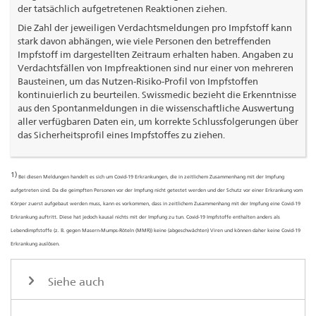
der tatsächlich aufgetretenen Reaktionen ziehen.
Die Zahl der jeweiligen Verdachtsmeldungen pro Impfstoff kann
stark davon abhängen, wie viele Personen den betreffenden
Impfstoff im dargestellten Zeitraum erhalten haben. Angaben zu
Verdachtsfällen von Impfreaktionen sind nur einer von mehreren
Bausteinen, um das Nutzen-Risiko-Profil von Impfstoffen
kontinuierlich zu beurteilen. Swissmedic bezieht die Erkenntnisse
aus den Spontanmeldungen in die wissenschaftliche Auswertung
aller verfügbaren Daten ein, um korrekte Schlussfolgerungen über
das Sicherheitsprofil eines Impfstoffes zu ziehen.
1)
Bei diesen Meldungen handelt es sich um Covid-19 Erkrankungen, die in zeitlichem Zusammenhang mit der Impfung
aufgetreten sind. Da die geimpften Personen vor der Impfung nicht getestet werden und der Schutz vor einer Erkrankung vom
Körper zuerst aufgebaut werden muss, kann es vorkommen, dass in zeitlichem Zusammenhang mit der Impfung eine Covid-19
Erkrankung auftritt. Diese hat jedoch kausal nichts mit der Impfung zu tun. Covid-19 Impfstoffe enthalten anders als
Lebendimpfstoffe (z. B. gegen Masern-Mumps-Röteln (MMR)) keine (abgeschwächten) Viren und können daher keine Covid-19
Erkrankung auslösen.
Siehe auch