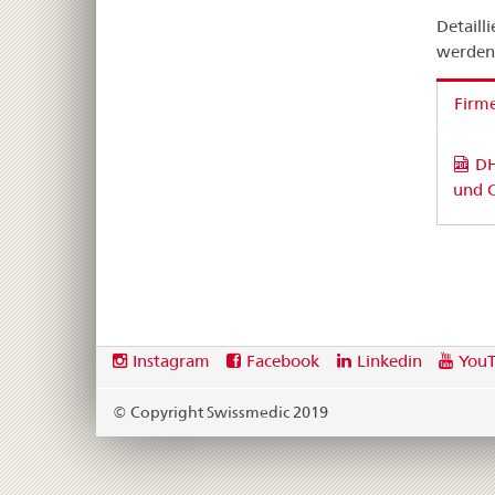
Detail
werden
Firm
DH
und 
Footer
Social
Instagram
Facebook
Linkedin
You
media
links
© Copyright Swissmedic 2019