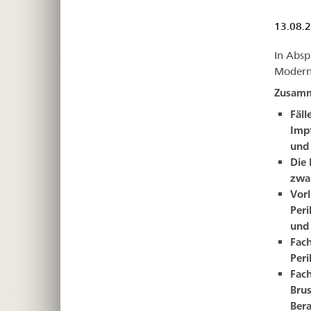
13.08.
In Absp
Modern
Zusamm
Fäll
Imp
und 
Die 
zwar
Vorl
Peri
und 
Fach
Peri
Fach
Brus
Bera