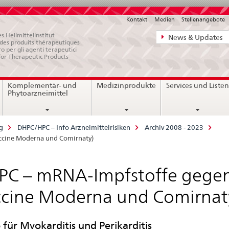
Kontakt
Medien
Stellenangebote
Direktnavigat
s Heilmittelinstitut
News & Updates
e des produits thérapeutiques
News,
ro per gli agenti terapeutici
for Therapeutic Products
Rechtsgrundl
Kontakt
Komplementär- und
Medizinprodukte
Services und Liste
Phytoarzneimittel
g
DHPC/HPC – Info Arzneimittelrisiken
Archiv 2008 - 2023
cine Moderna und Comirnaty)
PC – mRNA-Impfstoffe gege
cine Moderna und Comirnat
o für Myokarditis und Perikarditis