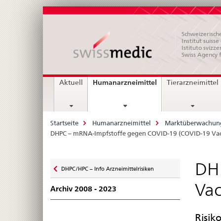
Schweizerische
Institut suiss
Istituto svizze
Swiss Agency 
Hauptnavigation
current
Humanarzneimittel
Aktuell
Tierarzneimittel
page
Breadcrumb
Startseite
Humanarzneimittel
Marktüberwachun
DHPC – mRNA-Impfstoffe gegen COVID-19 (COVID-19 Vac
Zurück
DH
DHPC/HPC – Info Arzneimittelrisiken
zu
Vac
Archiv 2008 - 2023
Risik