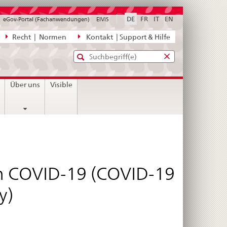
DE
FR
IT
EN
eGov-Portal (Fachanwendungen)
ElViS
ion
Recht | Normen
Kontakt | Support & Hilfe
Standard-
Eingabefenster
agen,
für
Suche
Eingabefenster
die
für
n
Über uns
Visible
Suche
die
Suche
n COVID-19 (COVID-19
y)