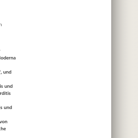
n
r
Moderna
f, und
is und
ditis
is und
 von
che