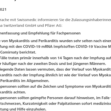
2021
rache mit Swissmedic informieren Sie die Zulassungsinhaberinne
a Switzerland GmbH und Pfizer AG:
enfassung und Empfehlung für Fachpersonen
e von Myokarditis und Perikarditis wurden sehr selten nach eine
fung mit den COVID-19 mRNA Impfstoffen COVID-19 Vaccine 
Comirnaty berichtet.
Fälle traten primär innerhalb von 14 Tagen nach der Impfung au
 häufiger nach der zweiten Dosis und bei jüngeren Männern.
iegende Daten lassen vermuten, dass der Verlauf von Myokardit
karditis nach der Impfung ähnlich ist wie der Verlauf von Myokar
Perikarditis im Allgemeinen.
personen sollten auf die Zeichen und Symptome von Myokardit
karditis achten.
personen sollten geimpfte Personen darauf hinweisen, im Falle
tschmerzen, Kurzatmigkeit oder Palpitationen sofort medizinis
tung und Hilfe einzuholen.