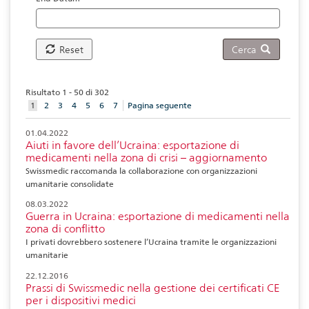
Reset
Cerca
Risultato 1 - 50 di 302
aktuelles
1
2
3
4
5
6
7
Pagina seguente
Element
01.04.2022
Aiuti in favore dell’Ucraina: esportazione di
medicamenti nella zona di crisi – aggiornamento
Swissmedic raccomanda la collaborazione con organizzazioni
umanitarie consolidate
08.03.2022
Guerra in Ucraina: esportazione di medicamenti nella
zona di conflitto
I privati dovrebbero sostenere l’Ucraina tramite le organizzazioni
umanitarie
22.12.2016
Prassi di Swissmedic nella gestione dei certificati CE
per i dispositivi medici