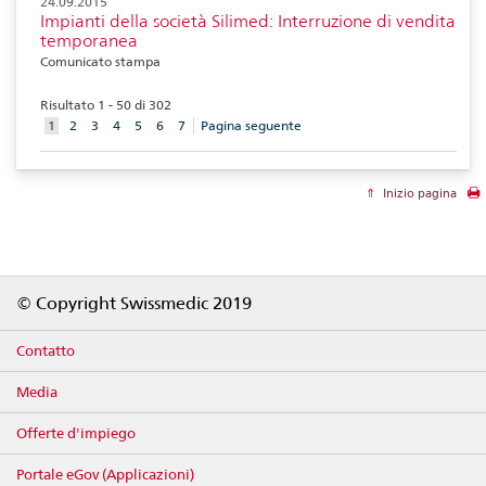
24.09.2015
Impianti della società Silimed: Interruzione di vendita
temporanea
Comunicato stampa
Risultato 1 - 50 di 302
aktuelles
1
2
3
4
5
6
7
Pagina seguente
Element
Inizio pagina
Footer
© Copyright Swissmedic 2019
Contatto
Media
Offerte d'impiego
Portale eGov (Applicazioni)