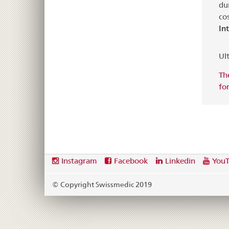
du
cos
In
Ult
Th
fo
Footer
Social
Instagram
Facebook
Linkedin
You
media
links
© Copyright Swissmedic 2019