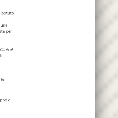
a potuto
 una
sta per
linical
Si
che
uppo di