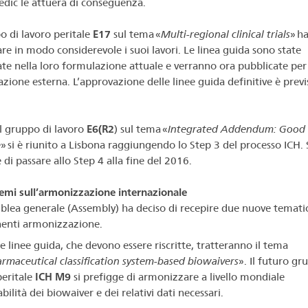
dic le attuerà di conseguenza.
po di lavoro peritale
E17
sul tema «
Multi-regional clinical trials
» h
are in modo considerevole i suoi lavori. Le linea guida sono state
te nella loro formulazione attuale e verranno ora pubblicate per
azione esterna. L’approvazione delle linee guida definitive è previ
l gruppo di lavoro
E6(R2
) sul tema «
Integrated Addendum: Good C
e
» si è riunito a Lisbona raggiungendo lo Step 3 del processo ICH. 
di passare allo Step 4 alla fine del 2016.
emi sull’armonizzazione internazionale
blea generale (Assembly) ha deciso di recepire due nuove temati
enti armonizzazione.
e linee guida, che devono essere riscritte, tratteranno il tema
rmaceutical classification system-based biowaivers
». Il futuro gr
peritale
ICH M9
si prefigge di armonizzare a livello mondiale
abilità dei biowaiver e dei relativi dati necessari.