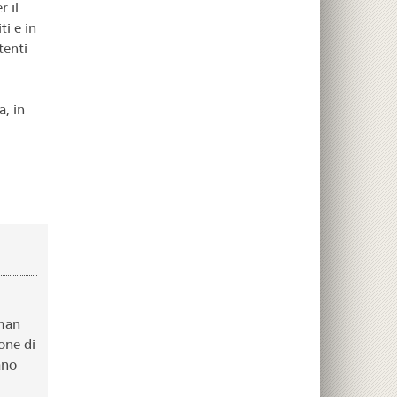
r il
ti e in
tenti
a, in
uman
one di
ano