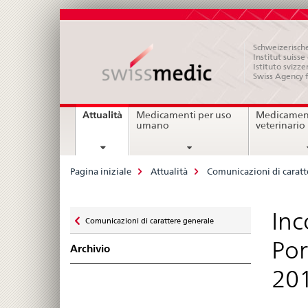
Schweizerische
Institut suiss
Istituto svizze
Swiss Agency 
Navigation
current
Attualità
Medicamenti per uso
Medicament
page
umano
veterinario
Breadcrumb
Pagina iniziale
Attualità
Comunicazioni di caratt
Zurück
Inc
Comunicazioni di carattere generale
zu
Por
Archivio
20