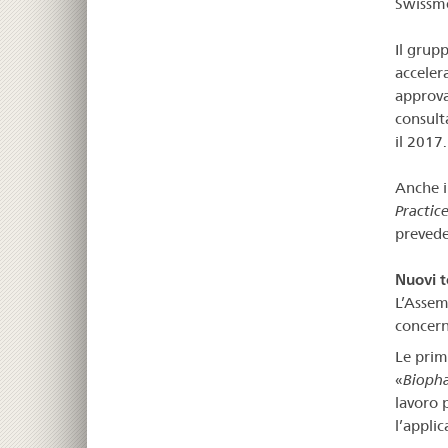
Swissme
Il grup
acceler
approva
consult
il 2017.
Anche i
Practic
prevede 
Nuovi t
L’Assem
concern
Le prim
«
Biopha
lavoro 
l’applic