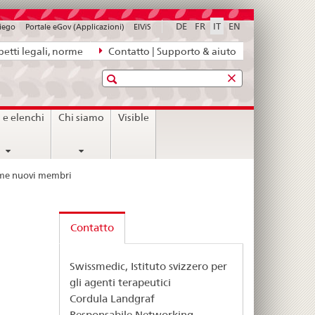
DE
FR
IT
EN
piego
Portale eGov (Applicazioni)
ElViS
etti legali, norme
Contatto | Supporto & aiuto
Ricerca
i e elenchi
Chi siamo
Visible
ome nuovi membri
Contatto
Swissmedic, Istituto svizzero per
gli agenti terapeutici
Cordula Landgraf
Responsabile Networking