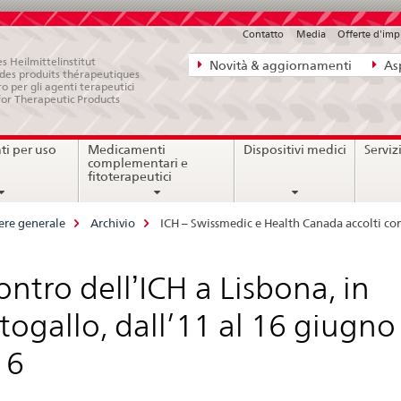
Contatto
Media
Offerte d'im
Navigazione
s Heilmittelinstitut
Novità & aggiornamenti
Asp
e des produits thérapeutiques
diretta:
ro per gli agenti terapeutici
for Therapeutic Products
novità,
aspetti
i per uso
Medicamenti
Dispositivi medici
Serviz
legali,
complementari e
contatto
fitoterapeutici
ere generale
Archivio
ICH – Swissmedic e Health Canada accolti c
ontro dellʼICH a Lisbona, in
togallo, dall’11 al 16 giugno
16