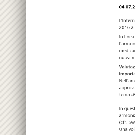
04.07.
L’Inter
2016 a 
In line
l’armon
medicam
nuovi m
Valutaz
importa
Nell’am
approva
tema «
E
In quest
armoniz
(cfr. S
Una volt