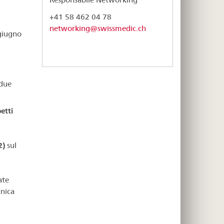
+41 58 462 04 78
networking@swissmedic.ch
 giugno
 due
etti
2)
sul
ate
cnica