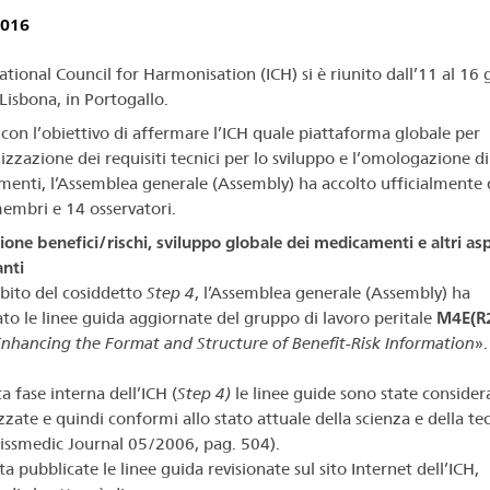
2016
national Council for Harmonisation (ICH) si è riunito dall’11 al 16
Lisbona, in Portogallo.
a con l’obiettivo di affermare l’ICH quale piattaforma globale per
izzazione dei requisiti tecnici per lo sviluppo e l’omologazione di
enti, l’Assemblea generale (Assembly) ha accolto ufficialmente
embri e 14 osservatori.
ione benefici/rischi, sviluppo globale dei medicamenti e altri asp
nti
bito del cosiddetto
Step 4
, l’Assemblea generale (Assembly) ha
to le linee guida aggiornate del gruppo di lavoro peritale
M4E(R
nhancing the Format and Structure of Benefit-Risk Information
».
a fase interna dell’ICH (
Step 4)
le linee guide sono state consider
zate e quindi conformi allo stato attuale della scienza e della te
wissmedic Journal 05/2006, pag. 504).
a pubblicate le linee guida revisionate sul sito Internet dell’ICH,