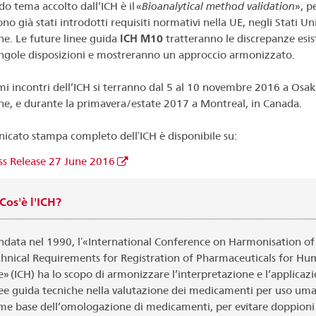
do tema accolto dall’ICH è il «
Bioanalytical method validation
», pe
no già stati introdotti requisiti normativi nella UE, negli Stati Uni
e. Le future linee guida
ICH M10
tratteranno le discrepanze esis
singole disposizioni e mostreranno un approccio armonizzato.
imi incontri dell’ICH si terranno dal 5 al 10 novembre 2016 a Osak
e, e durante la primavera/estate 2017 a Montreal, in Canada.
nicato stampa completo dellʼICH è disponibile su:
ss Release 27 June 2016
Cos'è l'ICH?
ndata nel 1990, lʼ«International Conference on Harmonisation of
chnical Requirements for Registration of Pharmaceuticals for H
e» (ICH) ha lo scopo di armonizzare l’interpretazione e l’applicazi
nee guida tecniche nella valutazione dei medicamenti per uso um
me base dell’omologazione di medicamenti, per evitare doppioni