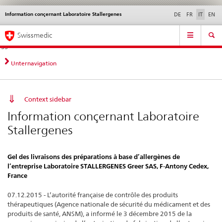
Information conçernant Laboratoire Stallergenes
Service
DE
FR
IT
EN
navigation
Navigazione
Navigation
Novità &
Aspetti legali,
Contatto | Supporto &
Swissmedic
diretta:
aggiornamenti
norme
aiuto
novità,
aspetti
Unternavigation
legali,
contatto
Context sidebar
Information conçernant Laboratoire
Stallergenes
Gel des livraisons des préparations à base d’allergènes de
l’entreprise Laboratoire STALLERGENES Greer SAS, F-Antony Cedex,
France
07.12.2015 - L’autorité française de contrôle des produits
thérapeutiques (Agence nationale de sécurité du médicament et des
produits de santé, ANSM), a informé le 3 décembre 2015 de la