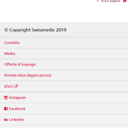
Inizio pagina
Footer
© Copyright Swissmedic 2019
Contatto
Media
Offerte d'impiego
Portale eGov (Applicazioni)
ElViS
Social
Instagram
media
links
Facebook
Linkedin