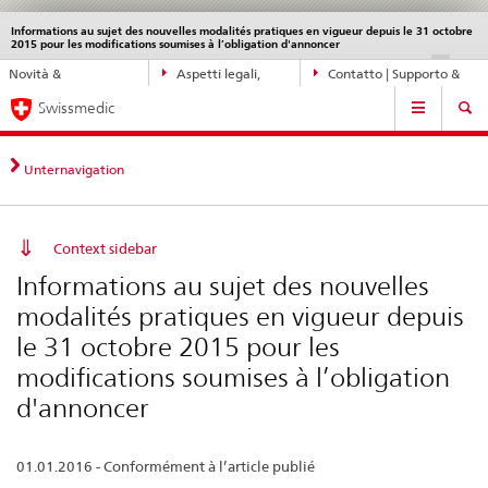
Informations au sujet des nouvelles modalités pratiques en vigueur depuis le 31 octobre
Service
2015 pour les modifications soumises à l’obligation d'annoncer
navigation
Navigazione
DE
FR
IT
EN
Novità &
Aspetti legali,
Contatto | Supporto &
diretta:
Navigation
aggiornamenti
norme
aiuto
novità,
Swissmedic
aspetti
legali,
Unternavigation
contatto
Context sidebar
Informations au sujet des nouvelles
modalités pratiques en vigueur depuis
le 31 octobre 2015 pour les
modifications soumises à l’obligation
d'annoncer
01.01.2016 - Conformément à l’article publié