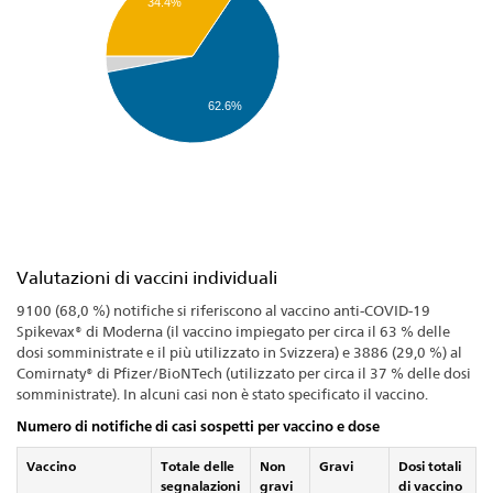
34.4%
62.6%
Valutazioni di vaccini individuali
9100 (68,0 %) notifiche si riferiscono al vaccino anti-COVID-19
Spikevax® di Moderna (il vaccino impiegato per circa il 63 % delle
dosi somministrate e il più utilizzato in Svizzera) e 3886 (29,0 %) al
Comirnaty® di Pfizer/BioNTech (utilizzato per circa il 37 % delle dosi
somministrate). In alcuni casi non è stato specificato il vaccino.
Numero di notifiche di casi sospetti per vaccino e dose
Vaccino
Totale delle
Non
Gravi
Dosi totali
segnalazioni
gravi
di vaccino