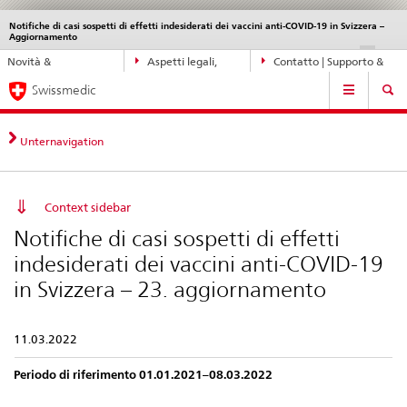
Notifiche di casi sospetti di effetti indesiderati dei vaccini anti-COVID-19 in Svizzera –
Service
Aggiornamento
navigation
Navigazione
DE
FR
IT
EN
Novità &
Aspetti legali,
Contatto | Supporto &
diretta:
Navigation
aggiornamenti
norme
aiuto
novità,
Swissmedic
aspetti
legali,
Unternavigation
contatto
Context sidebar
Notifiche di casi sospetti di effetti
indesiderati dei vaccini anti-COVID-19
in Svizzera – 23. aggiornamento
11.03.2022
Periodo di riferimento 01.01.2021–08.03.2022