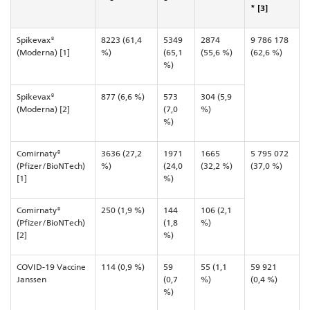
* [3]
Spikevax®
8223 (61,4
5349
2874
9 786 178
(Moderna) [1]
%)
(65,1
(55,6 %)
(62,6 %)
%)
Spikevax®
877 (6,6 %)
573
304 (5,9
(Moderna) [2]
(7,0
%)
%)
Comirnaty®
3636 (27,2
1971
1665
5 795 072
(Pfizer/BioNTech)
%)
(24,0
(32,2 %)
(37,0 %)
[1]
%)
Comirnaty®
250 (1,9 %)
144
106 (2,1
(Pfizer/BioNTech)
(1,8
%)
[2]
%)
COVID-19 Vaccine
114 (0,9 %)
59
55 (1,1
59 921
Janssen
(0,7
%)
(0,4 %)
%)