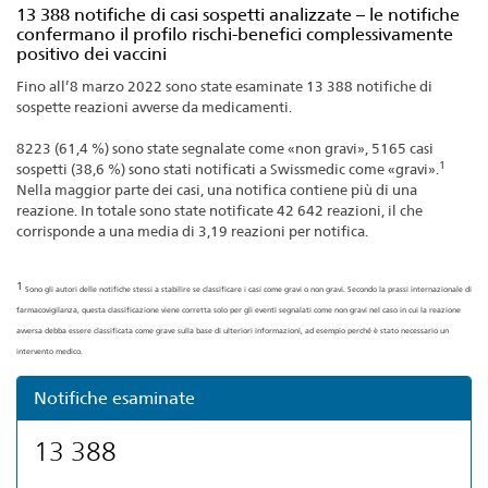
13 388 notifiche di casi sospetti analizzate – le notifiche
confermano il profilo rischi-benefici complessivamente
positivo dei vaccini
Fino all’8 marzo 2022 sono state esaminate 13 388 notifiche di
sospette reazioni avverse da medicamenti.
8223 (61,4 %) sono state segnalate come «non gravi», 5165 casi
1
sospetti (38,6 %) sono stati notificati a Swissmedic come «gravi».
Nella maggior parte dei casi, una notifica contiene più di una
reazione. In totale sono state notificate 42 642 reazioni, il che
corrisponde a una media di 3,19 reazioni per notifica.
1
Sono gli autori delle notifiche stessi a stabilire se classificare i casi come gravi o non gravi. Secondo la prassi internazionale di
farmacovigilanza, questa classificazione viene corretta solo per gli eventi segnalati come non gravi nel caso in cui la reazione
avversa debba essere classificata come grave sulla base di ulteriori informazioni, ad esempio perché è stato necessario un
intervento medico.
Notifiche esaminate
13 388