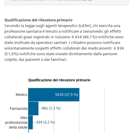
Qualificazione del rilevatore primario
Secondo la legge sugli agenti terapeutici (LATer), chi esercita una
professione sanitaria è tenuto a notificare a Swissmedic gli effetti
collaterali gravi registrati in Svizzera. 6 434 (48,1%) notifiche sono
state inoltrate da operatori sanitari. I cittadini possono notificare
volontariamente sospetti effetti collaterali dei medicamenti: 6 936
(51,9%) notifiche sono state inviate direttamente dalle persone
colpite, dai pazienti o dai familiari.
Qualificazione del rilevatore primario
Medico
5019 (37,5 %)
981 (7,3 %)
981 (7,3 %)
Farmacista
Altro
434 (3,2 %)
434 (3,2 %)
professionista
della salute