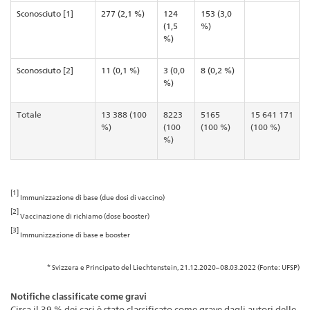
Sconosciuto [1]
277 (2,1 %)
124
153 (3,0
(1,5
%)
%)
Sconosciuto [2]
11 (0,1 %)
3 (0,0
8 (0,2 %)
%)
Totale
13 388 (100
8223
5165
15 641 171
%)
(100
(100 %)
(100 %)
%)
[1]
Immunizzazione di base (due dosi di vaccino)
[2]
Vaccinazione di richiamo (dose booster)
[3]
Immunizzazione di base e booster
* Svizzera e Principato del Liechtenstein, 21.12.2020–08.03.2022 (Fonte: UFSP)
Notifiche classificate come gravi
Circa il 39 % dei casi è stato classificato come grave dagli autori delle