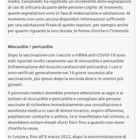
media, Swissmedic ha registrato un incremento delle segnalazioni
di casi di orticaria da parte delle persone colpite. Al momento,
queste segnalazioni sono in fase di elaborazione e valutazione. Al
momento non sono ancora disponibili informazioni sufficienti
per una valutazione finale di queste reazioni, per esempio anche
per quanto riguarda la loro durata, le forme cliniche o l’intensità.
Miocardite / pericardite
Dopo la vaccinazione con i vaccini a mRNA anti-COVID-19 sono
stati riportati molto raramente casi di miocardite e pericardite
(infiammazione del muscolo cardiaco/del pericardio). I casi si
sono verificati generalmente nei 14 giorni successivi alla
vaccinazione, più spesso dopo la seconda dose e in uomini più
giovani.
Il personale medico dovrebbe prestare attenzione ai segni e ai
sintomi di miocardite e pericardite e consigliare alle persone
vaccinate di richiedere immediatamente una consultazione o
assistenza medica in caso di dolore toracico, respiro affannoso,
palpitazioni cardiache o aritmie. Se si manifestano tali sintomi, si
dovrebbero evitare elevati sforzi fisici fino a quando non viene
chiarita la causa.
In Svizzera, fino all’8 marzo 2022, dopo la somministrazione di