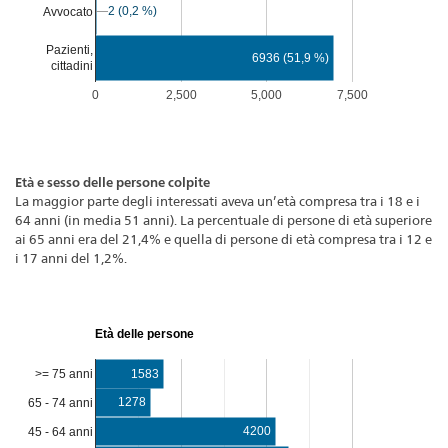
2 (0,2 %)
2 (0,2 %)
Avvocato
Pazienti,
6936 (51,9 %)
cittadini
0
2,500
5,000
7,500
Età e sesso delle persone colpite
La maggior parte degli interessati aveva un’età compresa tra i 18 e i
64 anni (in media 51 anni). La percentuale di persone di età superiore
ai 65 anni era del 21,4% e quella di persone di età compresa tra i 12 e
i 17 anni del 1,2%.
Età delle persone
>= 75 anni
1583
1278
65 - 74 anni
4200
45 - 64 anni