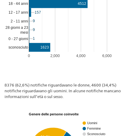
4512
18 - 44 anni
12 - 17 anni
157
157
9
9
2 - 11 anni
28 giorni a 23
9
9
mesi
1
1
0 - 27 giorni
1623
sconosciuto
0
2,000
4,000
6,000
8376 (62,6%) notifiche riguardavano le donne, 4600 (34,4%)
notifiche riguardavano gli uomini. In alcune notifiche mancano
informazioni sull’età o sul sesso.
Genere delle persone coinvolte
Uomini
Femmine
Sconosciuto