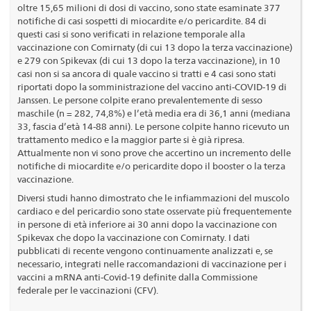
oltre 15,65 milioni di dosi di vaccino, sono state esaminate 377
notifiche di casi sospetti di miocardite e/o pericardite. 84 di
questi casi si sono verificati in relazione temporale alla
vaccinazione con Comirnaty (di cui 13 dopo la terza vaccinazione)
e 279 con Spikevax (di cui 13 dopo la terza vaccinazione), in 10
casi non si sa ancora di quale vaccino si tratti e 4 casi sono stati
riportati dopo la somministrazione del vaccino anti-COVID-19 di
Janssen. Le persone colpite erano prevalentemente di sesso
maschile (n = 282, 74,8%) e l’età media era di 36,1 anni (mediana
33, fascia d’età 14-88 anni). Le persone colpite hanno ricevuto un
trattamento medico e la maggior parte si è già ripresa.
Attualmente non vi sono prove che accertino un incremento delle
notifiche di miocardite e/o pericardite dopo il booster o la terza
vaccinazione.
Diversi studi hanno dimostrato che le infiammazioni del muscolo
cardiaco e del pericardio sono state osservate più frequentemente
in persone di età inferiore ai 30 anni dopo la vaccinazione con
Spikevax che dopo la vaccinazione con Comirnaty. I dati
pubblicati di recente vengono continuamente analizzati e, se
necessario, integrati nelle raccomandazioni di vaccinazione per i
vaccini a mRNA anti-Covid-19 definite dalla Commissione
federale per le vaccinazioni (CFV).