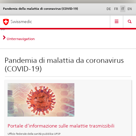
Pandemia della malattia di coronavirus (COVID-19)
Service
DE
FR
IT
EN
navigation
Navigazione
Navigation
Novità &
Aspetti legali,
Contatto | Supporto &
Swissmedic
diretta:
aggiornamenti
norme
aiuto
novità,
aspetti
Unternavigation
legali,
contatto
Pandemia di malattia da coronavirus
(COVID-19)
Portale d’informazione sulle malattie trasmissibili
Ufficio federale della sanità pubblica UFSP