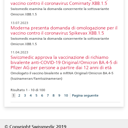
vaccino contro il coronavirus Comirnaty XBB.1.5
Swissmedic esamina la domanda concernente la sottovariante
Omicron XBB.1.5
13.07.2023
Moderna presenta domanda di omologazione per il
vaccino contro il coronavirus Spikevax XBB.1.5
Swissmedic esamina la domanda concernente la sottovariante
Omicron XBB.1.5
11.04.2023
Swissmedic approva la vaccinazione di richiamo
bivalente anti-COVID-19 Original/Omicron BA.4-5 di
Pfizer AG per persone a partire dai 12 anni di età
Omologato il vaccino bivalente a mRNA Original/Omicron BA.4-5
(tozinameran/famtozinameran)
Risultato 1 - 10 di 100
aktuelles
1
2
3
4
5
6
7
8
9
10
Pagina seguente
Element
Footer
© Copyright Swissmedic 2019