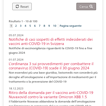
Reset
Cerca
Risultato 1 - 10 di 100
aktuelles
1
2
3
4
5
6
7
8
9
10
Pagina seguente
Element
05.07.2024
Notifiche di casi sospetti di effetti indesiderati dei
vaccini anti-COVID-19 in Svizzera
Notifiche di vaccinovigilanza riguardanti la COVID-19 fino a fine
giugno 2024
01.07.2024
L’ordinanza 3 sui provvedimenti per combattere il
coronavirus (COVID-19) scade il 30 giugno 2024
Non essendovi più una base giuridica, Swissmedic non concederà più
deroghe all’omologazione e all’importazione di medicamenti per il
trattamento o la prevenzione del COVID-19
18.12.2023
Ritiro della domanda per il vaccino anti-COVID-19
Nuvaxovid contro la variante Omicron XBB.1.5
Il fabbricante Novavax abbandona la domanda dell’omologazione
per l’immissione in commercio del suo vaccino anti-COVID-19 in