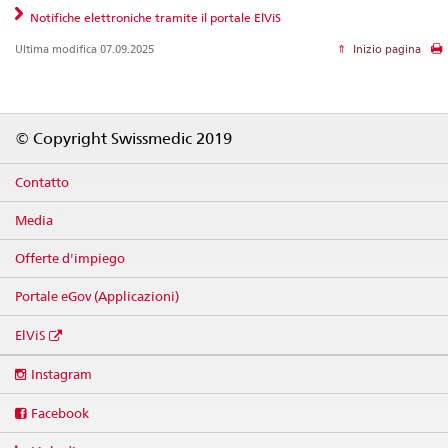
Notifiche elettroniche tramite il portale ElViS
Ultima modifica 07.09.2025
Inizio pagina
Footer
© Copyright Swissmedic 2019
Contatto
Media
Offerte d'impiego
Portale eGov (Applicazioni)
ElViS
Social
Instagram
media
links
Facebook