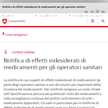
Notifica di effetti indesiderati di medicamenti per gli operatori sanitari
Service
navigation
DE
FR
IT
EN
Navigazione
Novità &
Aspetti legali,
Contatto | Supporto &
Navigation
diretta:
Swissmedic
aggiornamenti
norme
aiuto
novità,
aspetti
legali,
Unternavigation
contatto
Context sidebar
Notifica di effetti indesiderati di
medicamenti per gli operatori sanitari
La notifica di casi sospetti di effetti indesiderati di medicamenti da
parte degli operatori sanitari è uno dei pilastri più importanti della
sicurezza dei medicamenti. Tali notifiche svolgono un ruolo chiave
nell’identificazione precoce dei potenziali rischi dei medicamenti e
nella sorveglianza continua del profilo rischi-benefici di tutti i
medicamenti disponibili. Ciò vale in particolare per le notifiche di
effetti indesiderati di medicamenti gravi e/o finora sconosciuti