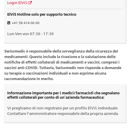
Login ElViS
ElViS Hotline solo per supporto tecnico
+41 58 414 06 00
Lun-Ven von 07:30 - 17:30
Swissmedic è responsabile della sorveglianza della sicurezza dei
medicamenti. Questo include la ricezione e la valutazione delle
notifiche di effetti collaterali di medicamenti e vaccini, compresi i
vaccini anti-COVID. Tuttavia, Swissmedic non risponde a domande
su terapie o vaccinazioni individuali e non esprime alcuna
raccomandazione in merito.
Informazione importante per i medici/farmacisti che segnalano
effetti collaterali per conto di un’azienda farmaceutica:
Vi preghiamo di non registrarsi per un profilo ElViS individuale.
Contattare l'amministratore responsabile della propria azienda.