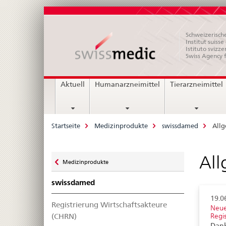
Schweizerische
Institut suiss
Istituto svizze
Swiss Agency 
Hauptnavigation
Aktuell
Humanarzneimittel
Tierarzneimittel
Breadcrumb
Startseite
Medizinprodukte
swissdamed
Allg
Zurück
All
Medizinprodukte
zu
swissdamed
19.0
Registrierung Wirtschaftsakteure
Neue
(CHRN)
Regi
Dank