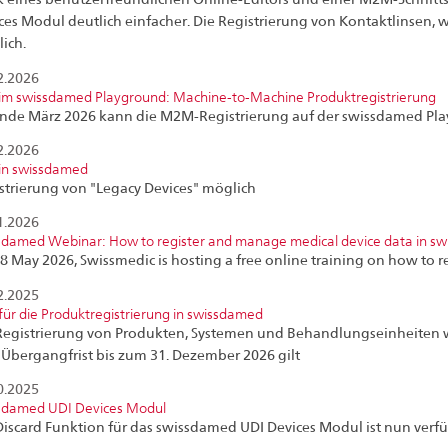
ces Modul deutlich einfacher. Die Registrierung von Kontaktlinsen, w
ich.
2.2026
im swissdamed Playground: Machine-to-Machine Produktregistrierung
nde März 2026 kann die M2M-Registrierung auf der swissdamed P
2.2026
in swissdamed
strierung von "Legacy Devices" möglich
1.2026
sdamed Webinar: How to register and manage medical device data in s
8 May 2026, Swissmedic is hosting a free online training on how to r
2.2025
 für die Produktregistrierung in swissdamed
Registrierung von Produkten, Systemen und Behandlungseinheiten wi
 Übergangfrist bis zum 31. Dezember 2026 gilt
0.2025
sdamed UDI Devices Modul
Discard Funktion für das swissdamed UDI Devices Modul ist nun verf