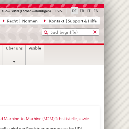
DE
FR
IT
EN
eGov-Portal (Fachanwendungen)
ElViS
ion
Recht | Normen
Kontakt | Support & Hilfe
Standard-
Eingabefenster
agen,
für
Suche
Eingabefenster
die
für
n
Über uns
Visible
Suche
die
Suche
nd Machine-to-Machine (M2M) Schnittstelle, sowie
elle wird der Registrierungsprozess im UDI