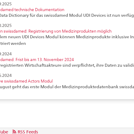
9.2025
sdamed technische Dokumentation
Data Dictionary für das swissdamed Modul UDI Devices ist nun verfü
8.2025
in swissdamed: Registrierung von Medizinprodukten möglich
dem neuen UDI Devices Modul können Medizinprodukte inklusive In
striert werden
9.2024
sdamed: Frist bis am 13. November 2024
registrierten Wirtschaftsakteure sind verpflichtet, ihre Daten zu valid
6.2024
ive swissdamed Actors Modul
ugust geht das erste Modul der Medizinproduktedatenbank swissd
Tube
RSS Feeds