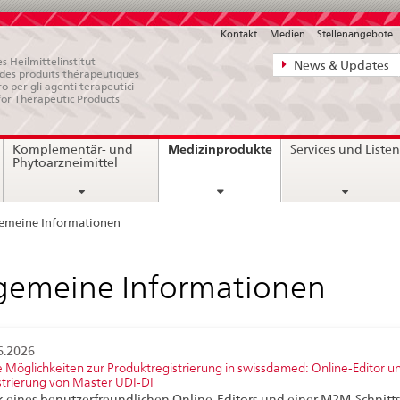
Kontakt
Medien
Stellenangebote
Direktnavigat
s Heilmittelinstitut
News & Updates
e des produits thérapeutiques
News,
ro per gli agenti terapeutici
for Therapeutic Products
Rechtsgrundl
Kontakt
current
Medizinprodukte
Komplementär- und
Services und Liste
page
Phytoarzneimittel
emeine Informationen
gemeine Informationen
6.2026
 Möglichkeiten zur Produktregistrierung in swissdamed: Online-Editor u
strierung von Master UDI-DI
 eines benutzerfreundlichen Online-Editors und einer M2M-Schnittst