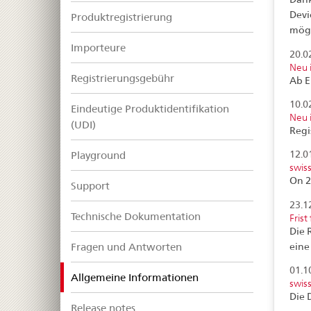
Devi
Produktregistrierung
mögl
Importeure
20.0
Neu 
Registrierungsgebühr
Ab E
10.0
Eindeutige Produktidentifikation
Neu 
(UDI)
Regi
Playground
12.0
swis
On 2
Support
23.1
Technische Dokumentation
Frist
Die 
Fragen und Antworten
eine
01.1
selected
Allgemeine Informationen
swis
Die 
Release notes