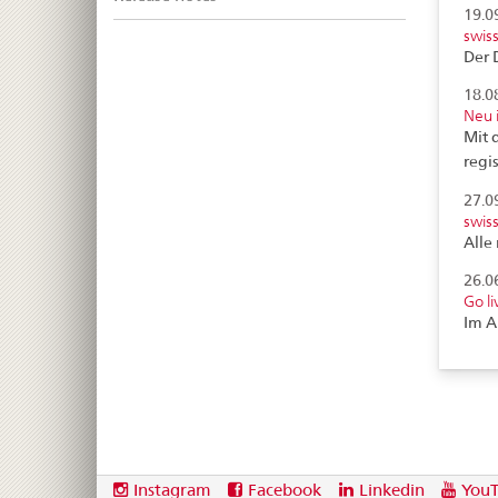
19.0
swis
Der 
18.0
Neu 
Mit 
regi
27.0
swis
Alle 
26.0
Go l
Im A
Footer
Social
Instagram
Facebook
Linkedin
You