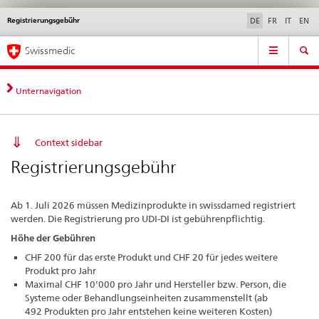
Registrierungsgebühr
Sprachwahl
Service
DE
FR
IT
EN
navigation
Direktnavigation
Hauptnavigation
News & Updates
Recht | Normen
Kontakt | Support & Hilfe
Swissmedic
News,
Rechtsgrundlagen,
Kontakt
Unternavigation
Context sidebar
Registrierungsgebühr
Ab 1. Juli 2026 müssen Medizinprodukte in swissdamed registriert
werden. Die Registrierung pro UDI-DI ist gebührenpflichtig.
Höhe der Gebühren
CHF 200 für das erste Produkt und CHF 20 für jedes weitere
Produkt pro Jahr
Maximal CHF 10'000 pro Jahr und Hersteller bzw. Person, die
Systeme oder Behandlungseinheiten zusammenstellt (ab
492 Produkten pro Jahr entstehen keine weiteren Kosten)