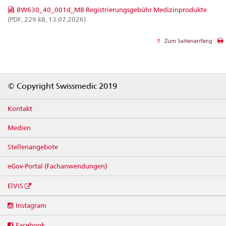
BW630_40_001d_MB Registrierungsgebühr Medizinprodukte
(PDF, 229 kB, 13.07.2026)
Zum Seitenanfang
Footer
© Copyright Swissmedic 2019
Kontakt
Medien
Stellenangebote
eGov-Portal (Fachanwendungen)
ElViS
Social
Instagram
media
links
Facebook