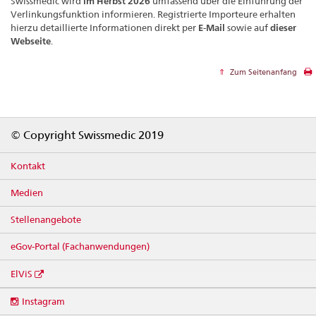
Swissmedic wird
im Herbst 2026
umfassend über die Einführung der
Verlinkungsfunktion informieren. Registrierte Importeure erhalten
hierzu detaillierte Informationen direkt per
E-Mail
sowie auf
dieser
Webseite
.
Zum Seitenanfang
Footer
© Copyright Swissmedic 2019
Kontakt
Medien
Stellenangebote
eGov-Portal (Fachanwendungen)
ElViS
Social
Instagram
media