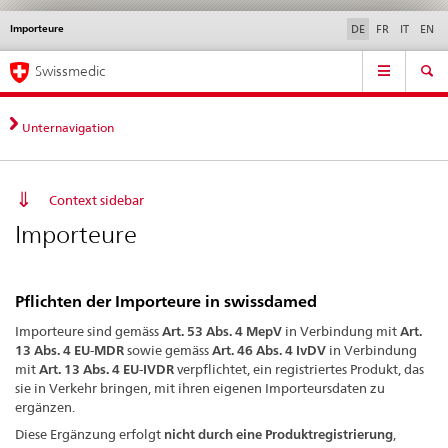
Importeure
Sprachwahl
Service
DE
FR
IT
EN
navigation
Direktnavigation
Hauptnavigation
News & Updates
Recht | Normen
Kontakt | Support & Hilfe
Swissmedic
News,
Rechtsgrundlagen,
Kontakt
Unternavigation
Context sidebar
Importeure
Pflichten der Importeure in swissdamed
Importeure sind gemäss
Art. 53 Abs. 4 MepV
in Verbindung mit
Art.
13 Abs. 4 EU-MDR
sowie gemäss
Art. 46 Abs. 4 IvDV
in Verbindung
mit
Art. 13 Abs. 4 EU-IVDR
verpflichtet, ein registriertes Produkt, das
sie in Verkehr bringen, mit ihren eigenen Importeursdaten zu
ergänzen.
Diese Ergänzung erfolgt
nicht durch eine Produktregistrierung
,