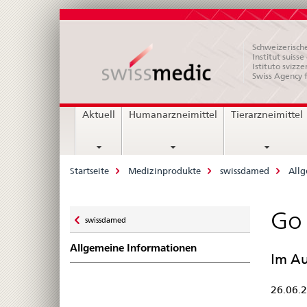
Schweizerische
Institut suiss
Istituto svizze
Swiss Agency 
Hauptnavigation
Aktuell
Humanarzneimittel
Tierarzneimittel
Breadcrumb
Startseite
Medizinprodukte
swissdamed
Allg
Zurück
Go 
swissdamed
zu
Allgemeine Informationen
Im Au
26.06.