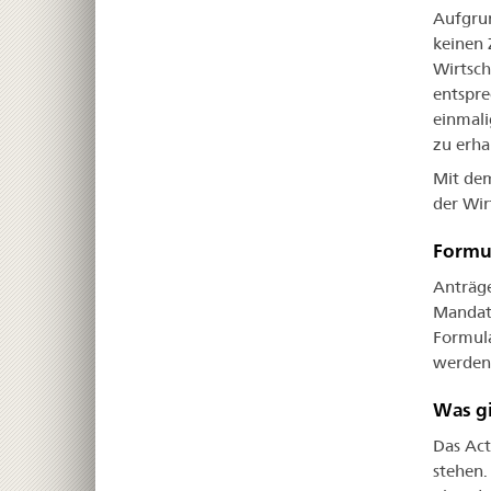
Aufgrun
keinen
Wirtsch
entspre
einmal
zu erha
Mit dem
der Wir
Formul
Anträge
Mandate
Formula
werden
Was gi
Das Act
stehen.