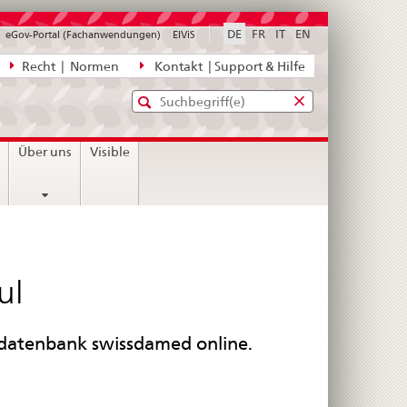
DE
FR
IT
EN
eGov-Portal (Fachanwendungen)
ElViS
ion
Recht | Normen
Kontakt | Support & Hilfe
Standard-
Eingabefenster
agen,
für
Suche
Eingabefenster
die
für
n
Über uns
Visible
Suche
die
Suche
ul
datenbank swissdamed online.