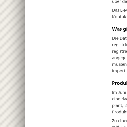
über di
Das E-M
Kontakt
Was gi
Die Dat
registr
registr
angegeb
müssen 
Import 
Produk
Im Juni
eingela
plant, 
Produkt
Zu eine