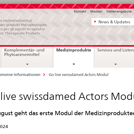
Kontakt
Medien
Stellenangebote
Direktnavigat
s Heilmittelinstitut
News & Updates
e des produits thérapeutiques
News,
ro per gli agenti terapeutici
for Therapeutic Products
Rechtsgrundl
Kontakt
current
Medizinprodukte
Komplementär- und
Services und Liste
page
Phytoarzneimittel
emeine Informationen
Go live swissdamed Actors Modul
live swissdamed Actors Mod
gust geht das erste Modul der Medizinprodukte
2024