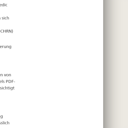
edic
 sich
– CHRN)
ierung
en von
els PDF-
ichtigt
ng
slich