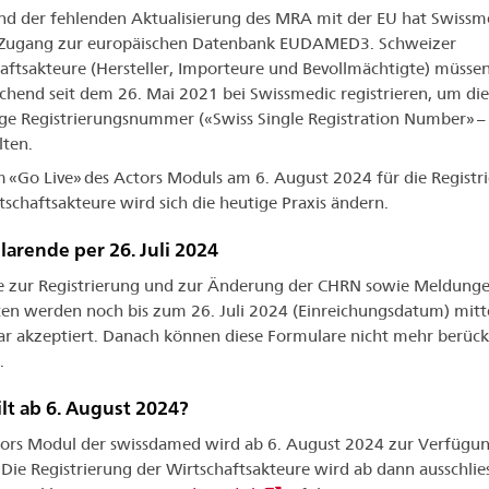
d der fehlenden Aktualisierung des MRA mit der EU hat Swissm
 Zugang zur europäischen Datenbank EUDAMED3. Schweizer
aftsakteure (Hersteller, Importeure und Bevollmächtigte) müssen
chend seit dem 26. Mai 2021 bei Swissmedic registrieren, um die
ige Registrierungsnummer
(«Swiss Single Registration Number» 
lten.
 «Go Live» des Actors Moduls am 6. August 2024 für die Registr
tschaftsakteure wird sich die heutige Praxis ändern.
arende per 26. Juli 2024
 zur Registrierung und zur Änderung der CHRN sowie Meldung
n werden noch bis zum 26. Juli 2024 (Einreichungsdatum) mitt
r akzeptiert. Danach können diese Formulare nicht mehr berücks
.
lt ab 6. August 2024?
ors Modul der swissdamed wird ab 6. August 2024 zur Verfügu
 Die Registrierung der Wirtschaftsakteure wird ab dann ausschlies