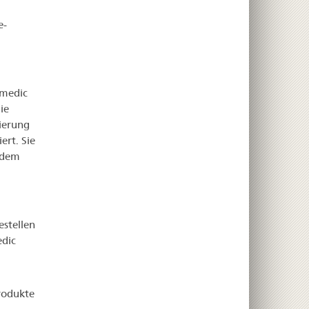
e-
smedic
ie
rierung
rt. Sie
h dem
stellen
edic
produkte