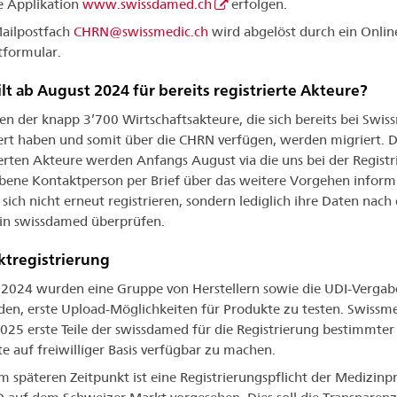
e Applikation
www.swissdamed.ch
erfolgen.
ailpostfach
CHRN@swissmedic.ch
wird abgelöst durch ein Onlin
formular.
lt ab August 2024 für bereits registrierte Akteure?
en der knapp 3’700 Wirtschaftsakteure, die sich bereits bei Swis
iert haben und somit über die CHRN verfügen, werden migriert. D
ierten Akteure werden Anfangs August via die uns bei der Regist
ene Kontaktperson per Brief über das weitere Vorgehen informie
sich nicht erneut registrieren, sondern lediglich ihre Daten nac
in swissdamed überprüfen.
tregistrierung
 2024 wurden eine Gruppe von Herstellern sowie die UDI-Vergabe
den, erste Upload-Möglichkeiten für Produkte zu testen. Swissm
2025 erste Teile der swissdamed für die Registrierung bestimmter
e auf freiwilliger Basis verfügbar zu machen.
m späteren Zeitpunkt ist eine Registrierungspflicht der Medizin