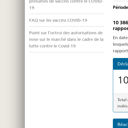
présumés de vaccins contre le COVID-
Période
19
FAQ sur les vaccins COVID-19
10 386
rappor
Point sur l’octroi des autorisations de
En date
mise sur le marché dans le cadre de la
lesquels
lutte contre le Covid-19
rapport
Décl
10
Total
indés
Réac