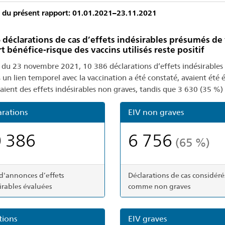
 du présent rapport: 01.01.2021–23.11.2021
 déclarations de cas d’effets indésirables présumés de 
t bénéfice-risque des vaccins utilisés reste positif
 du 23 novembre 2021, 10 386 déclarations d’effets indésirables 
 un lien temporel avec la vaccination a été constaté, avaient été é
aient des effets indésirables non graves, tandis que 3 630 (35 %) 
arations
EIV non graves
 386
6 756
(65 %)
 d'annonces d’effets
Déclarations de cas considéré
irables évaluées
comme non graves
tions
EIV graves