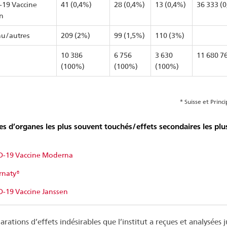
19 Vaccine
41 (0,4%)
28 (0,4%)
13 (0,4%)
36 333 (
n
u/autres
209 (2%)
99 (1,5%)
110 (3%)
10 386
6 756
3 630
11 680 7
(100%)
(100%)
(100%)
* Suisse et Prin
s d’organes les plus souvent touchés/effets secondaires les plu
-19 Vaccine Moderna
naty®
-19 Vaccine Janssen
arations d’effets indésirables que l’institut a reçues et analysées