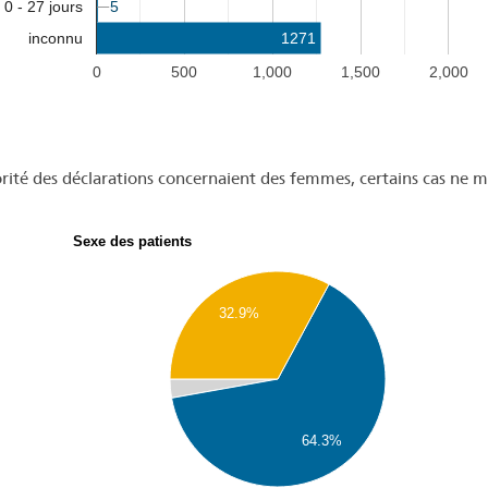
5
5
0 - 27 jours
1271
inconnu
0
500
1,000
1,500
2,000
rité des déclarations concernaient des femmes, certains cas ne m
Sexe des patients
32.9%
64.3%