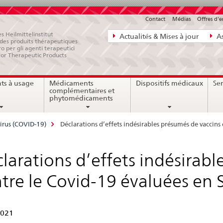
Contact
Médias
Offres d'
Navigation
s Heilmittelinstitut
Actualités & Mises à jour
As
e des produits thérapeutiques
directe:
ro per gli agenti terapeutici
for Therapeutic Products
actualités,
bases
ts à usage
Médicaments
Dispositifs médicaux
Ser
juridiques,
complémentaires et
contact
phytomédicaments
irus (COVID-19)
Déclarations d’effets indésirables présumés de vaccins
larations d’effets indésirab
tre le Covid-19 évaluées en S
2021