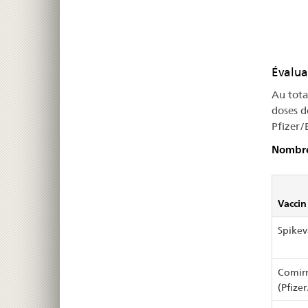
Évalua
Au tota
doses de
Pfizer/
Nombre 
Vaccin
Spikev
Comir
(Pfize