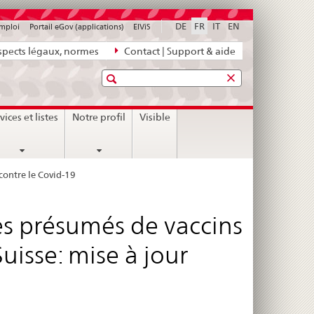
DE
FR
IT
EN
emploi
Portail eGov (applications)
ElViS
pects légaux, normes
Contact | Support & aide
Recherche
vices et listes
Notre profil
Visible
 contre le Covid-19
les présumés de vaccins
uisse: mise à jour