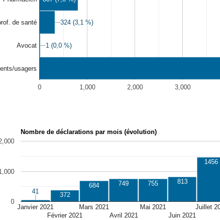
324 (3,1 %)
324 (3,1 %)
rof. de santé
1 (0,0 %)
1 (0,0 %)
Avocat
ients/usagers
0
1,000
2,000
3,000
Nombre de déclarations par mois (évolution)
2,000
1456
1,000
813
749
755
684
41
41
372
0
Janvier 2021
Mars 2021
Mai 2021
Juillet 2
Février 2021
Avril 2021
Juin 2021