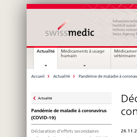
Schweizerische
Institut suiss
Istituto svizze
Swiss Agency 
Navigation
current
Actualité
Médicaments à usage
Médicamen
page
humain
vétérinaire
Breadcrumb
Accueil
Actualité
Pandémie de maladie à coronav
Zurück
Déc
Actualité
zu
con
Pandémie de maladie à coronavirus
(COVID-19)
Déclaration d’effets secondaires
26.11.