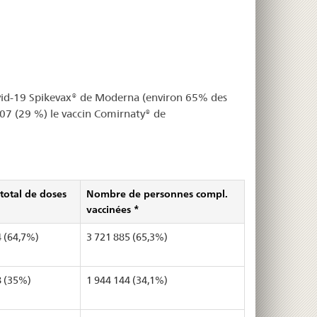
Covid-19 Spikevax® de Moderna (environ 65% des
3 007 (29 %) le vaccin Comirnaty® de
otal de doses
Nombre de personnes compl.
vaccinées *
4 (64,7%)
3 721 885 (65,3%)
8 (35%)
1 944 144 (34,1%)