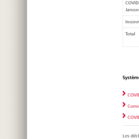
COVID-
Jansse
Inconn
Total
Système
COVID
Comir
COVID
Les décl