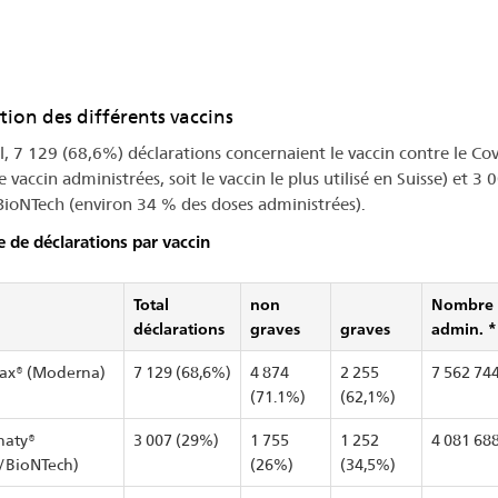
tion des différents vaccins
l, 7 129 (68,6%) déclarations concernaient le vaccin contre le 
 vaccin administrées, soit le vaccin le plus utilisé en Suisse) et 
BioNTech (environ 34 % des doses administrées).
de déclarations par vaccin
Total
non
Nombre t
déclarations
graves
graves
admin. *
ax® (Moderna)
7 129 (68,6%)
4 874
2 255
7 562 74
(71.1%)
(62,1%)
naty®
3 007 (29%)
1 755
1 252
4 081 68
r/BioNTech)
(26%)
(34,5%)