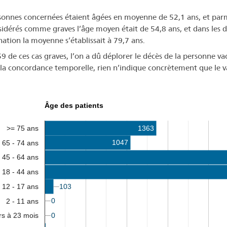
sonnes concernées étaient âgées en moyenne de 52,1 ans, et parmi
sidérés comme graves l’âge moyen était de 54,8 ans, et dans les d
nation la moyenne s’établissait à 79,7 ans.
9 de ces cas graves, l’on a dû déplorer le décès de la personne v
la concordance temporelle, rien n’indique concrètement que le vac
Âge des patients
>= 75 ans
1363
1047
65 - 74 ans
45 - 64 ans
18 - 44 ans
12 - 17 ans
103
103
0
0
2 - 11 ans
0
0
rs à 23 mois