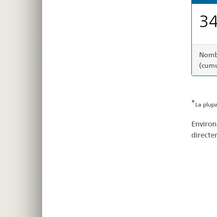
34
Nombr
(cumu
*
La plupa
Environ
directe