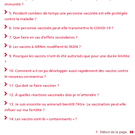
immunité ?
5. Pendant combien de temps une personne vaccinée est-elle protégée
contre la maladie ?
6. Une personne vaccinée peut-elle transmettre le COVID-19 ?
7. Que faire en cas d’effets secondaires ?
8. Les vaccins à ARNm modifient-ils l’ADN ?
9. Pourquoi les vaccins n’ont-ils été autorisés que pour une durée limitée
?
10. Comment a-t-on pu développer aussi rapidement des vaccins contre
le nouveau coronavirus ?
11. Qui doit se faire vacciner ?
12. À quelles réactions vaccinales dois-je m’attendre ?
13. Je suis enceinte ou aimerait bientôt l’être. La vaccination peut-elle
influer sur ma fertilité ?
14. Les vaccins sont-ils « contaminants » ?
Début de la page