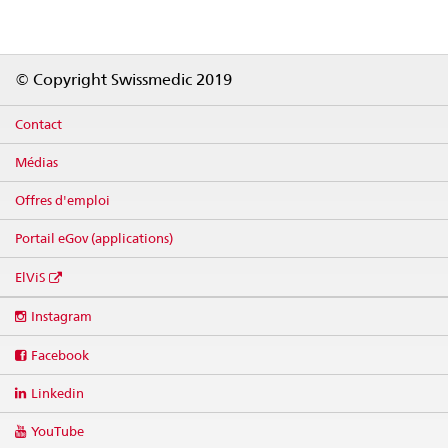
Footer
© Copyright Swissmedic 2019
Contact
Médias
Offres d'emploi
Portail eGov (applications)
ElViS
Social
Instagram
media
links
Facebook
Linkedin
YouTube