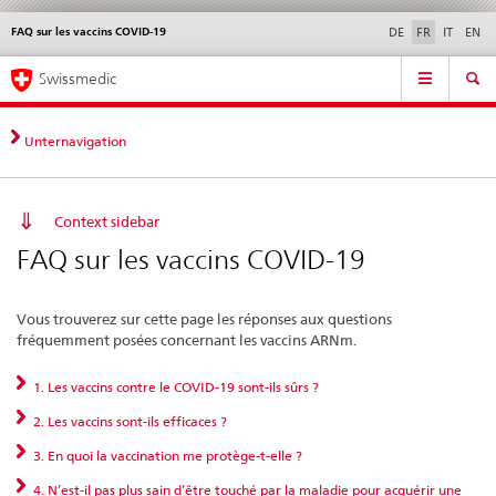
FAQ sur les vaccins COVID-19
Service
DE
FR
IT
EN
navigation
Navigation
Navigation
Actualités & Mises à
Aspects légaux,
Contact | Support &
Swissmedic
directe:
jour
normes
aide
actualités,
bases
Unternavigation
juridiques,
contact
Context sidebar
FAQ sur les vaccins COVID-19
Vous trouverez sur cette page les réponses aux questions
fréquemment posées concernant les vaccins ARNm.
1. Les vaccins contre le COVID-19 sont-ils sûrs ?
2. Les vaccins sont-ils efficaces ?
3. En quoi la vaccination me protège-t-elle ?
4. N’est-il pas plus sain d’être touché par la maladie pour acquérir une