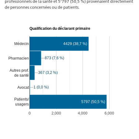
professionnels de la santé et 5'797 (50,5 %) provenaient directement
de personnes concernées ou de patients.
Qualification du déclarant primaire
Médecin
4429 (38,7 %)
873 (7,6 %)
873 (7,6 %)
Pharmacien
Autres prof.
367 (3,2 %)
367 (3,2 %)
de santé
1 (0,0 %)
1 (0,0 %)
Avocat
Patients/
5797 (50,5 %)
usagers
0
2,000
4,000
6,000