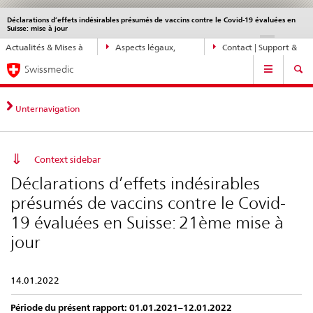
Déclarations d’effets indésirables présumés de vaccins contre le Covid-19 évaluées en
Service
Suisse: mise à jour
navigation
Navigation
DE
FR
IT
EN
Actualités & Mises à
Aspects légaux,
Contact | Support &
directe:
Navigation
jour
normes
aide
actualités,
Swissmedic
bases
juridiques,
Unternavigation
contact
Context sidebar
Déclarations d’effets indésirables
présumés de vaccins contre le Covid-
19 évaluées en Suisse: 21ème mise à
jour
14.01.2022
Période du présent rapport: 01.01.2021–12.01.2022