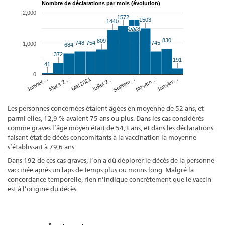
Nombre de déclarations par mois (évolution)
2,000
1572
1572
1503
1503
1440
1440
1778
1778
830
830
809
809
748
748
754
754
745
745
1,000
684
684
372
372
191
191
41
41
0
Juillet 2…
Mai 2021
Janvier…
Mars 2…
Novem…
Janvier…
Septem…
Les personnes concernées étaient âgées en moyenne de 52 ans, et
parmi elles, 12,9 % avaient 75 ans ou plus. Dans les cas considérés
comme graves l’âge moyen était de 54,3 ans, et dans les déclarations
faisant état de décès concomitants à la vaccination la moyenne
s’établissait à 79,6 ans.
Dans 192 de ces cas graves, l’on a dû déplorer le décès de la personne
vaccinée après un laps de temps plus ou moins long. Malgré la
concordance temporelle, rien n’indique concrètement que le vaccin
est à l’origine du décès.