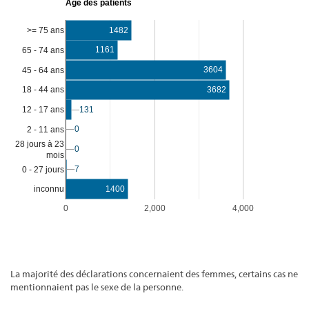
Âge des patients
>= 75 ans
1482
1161
65 - 74 ans
3604
45 - 64 ans
3682
18 - 44 ans
12 - 17 ans
131
131
0
0
2 - 11 ans
28 jours à 23
0
0
mois
7
7
0 - 27 jours
1400
inconnu
0
2,000
4,000
La majorité des déclarations concernaient des femmes, certains cas ne
mentionnaient pas le sexe de la personne.