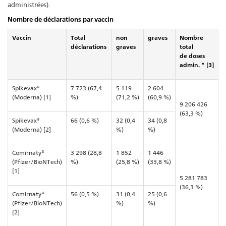
administrées).
Nombre de déclarations par vaccin
Vaccin
Total
non
graves
Nombre
déclarations
graves
total
de doses
admin. * [3]
Spikevax®
7 723 (67,4
5 119
2 604
(Moderna) [1]
%)
(71,2 %)
(60,9 %)
9 206 426
(63,3 %)
Spikevax®
66 (0,6 %)
32 (0,4
34 (0,8
(Moderna) [2]
%)
%)
Comirnaty®
3 298 (28,8
1 852
1 446
(Pfizer/BioNTech)
%)
(25,8 %)
(33,8 %)
[1]
5 281 783
(36,3 %)
Comirnaty®
56 (0,5 %)
31 (0,4
25 (0,6
(Pfizer/BioNTech)
%)
%)
[2]