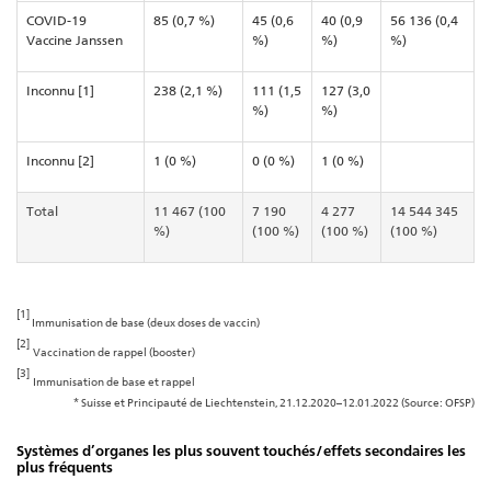
COVID-19
85 (0,7 %)
45 (0,6
40 (0,9
56 136 (0,4
Vaccine Janssen
%)
%)
%)
Inconnu [1]
238 (2,1 %)
111 (1,5
127 (3,0
%)
%)
Inconnu [2]
1 (0 %)
0 (0 %)
1 (0 %)
Total
11 467 (100
7 190
4 277
14 544 345
%)
(100 %)
(100 %)
(100 %)
[1]
Immunisation de base (deux doses de vaccin)
[2]
Vaccination de rappel (booster)
[3]
Immunisation de base et rappel
* Suisse et Principauté de Liechtenstein, 21.12.2020–12.01.2022 (Source: OFSP)
Systèmes d’organes les plus souvent touchés/effets secondaires les
plus fréquents