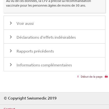
Au vu de ces données, la CFV a précisé sa recommandation
vaccinale pour les personnes âgées de moins de 30 ans.
Voir aussi
Déclarations d'effets indésirables
Rapports précédents
Informations complémentaires
Début de la page
Footer
© Copyright Swissmedic 2019
Contact