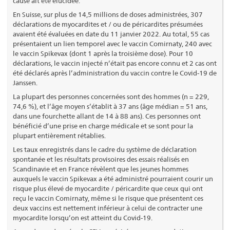
cause ait été élucidée.
En Suisse, sur plus de 14,5 millions de doses administrées, 307
déclarations de myocardites et / ou de péricardites présumées
avaient été évaluées en date du 11 janvier 2022. Au total, 55 cas
présentaient un lien temporel avec le vaccin Comirnaty, 240 avec
le vaccin Spikevax (dont 1 après la troisième dose). Pour 10
déclarations, le vaccin injecté n’était pas encore connu et 2 cas ont
été déclarés après l’administration du vaccin contre le Covid-19 de
Janssen.
La plupart des personnes concernées sont des hommes (n = 229,
74,6 %), et l’âge moyen s’établit à 37 ans (âge médian = 51 ans,
dans une fourchette allant de 14 à 88 ans). Ces personnes ont
bénéficié d’une prise en charge médicale et se sont pour la
plupart entièrement rétablies.
Les taux enregistrés dans le cadre du système de déclaration
spontanée et les résultats provisoires des essais réalisés en
Scandinavie et en France révèlent que les jeunes hommes
auxquels le vaccin Spikevax a été administré pourraient courir un
risque plus élevé de myocardite / péricardite que ceux qui ont
reçu le vaccin Comirnaty, même si le risque que présentent ces
deux vaccins est nettement inférieur à celui de contracter une
myocardite lorsqu’on est atteint du Covid-19.