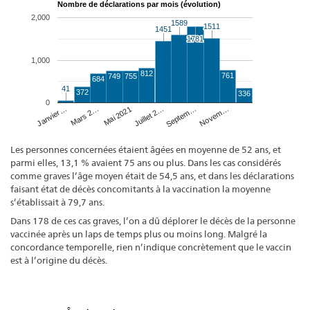
Nombre de déclarations par mois (évolution)
2,000
1589
1589
1511
1511
1451
1451
1781
1781
1,000
812
761
749
755
684
41
41
372
336
0
Mai 2021
Novem…
Janvier…
Juillet 2…
Mars 2…
Septem…
Les personnes concernées étaient âgées en moyenne de 52 ans, et
parmi elles, 13,1 % avaient 75 ans ou plus. Dans les cas considérés
comme graves l’âge moyen était de 54,5 ans, et dans les déclarations
faisant état de décès concomitants à la vaccination la moyenne
s’établissait à 79,7 ans.
Dans 178 de ces cas graves, l’on a dû déplorer le décès de la personne
vaccinée après un laps de temps plus ou moins long. Malgré la
concordance temporelle, rien n’indique concrètement que le vaccin
est à l’origine du décès.