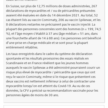
En Suisse, sur plus de 12,75 millions de doses administrées, 267
déclarations de myocardites et / ou de péricardites présumées
avaient été évaluées en date du 14 décembre 2021. Au total, 52
cas étaient liés au vaccin Comirnaty, 206 au vaccin Spikevax, et les
8 déclarations restantes ne précisaient pas le vaccin injecté. La
plupart des personnes concernées sont des hommes (n = 199, 74,5
%), et l’âge moyen s’établit à 37 ans (âge médian = 51 ans, dans
une fourchette allant de 14 à 88 ans). Ces personnes ont bénéficié
d’une prise en charge médicale et se sont pour la plupart
entièrement rétablies.
Les taux enregistrés dans le cadre du système de déclaration
spontanée et les résultats provisoires des essais réalisés en
Scandinavie et en France révèlent que les jeunes hommes
auxquels le vaccin Spikevax a été administré pourraient courir un
risque plus élevé de myocardite / péricardite que ceux qui ont
reçu le vaccin Comirnaty, même si le risque que présentent ces
deux vaccins est nettement inférieur à celui de contracter une
myocardite lorsqu’on est atteint du Covid-19. Au vu de ces
données, la CFV a précisé sa recommandation vaccinale pour les
personnes âgées de moins de 30 ans.