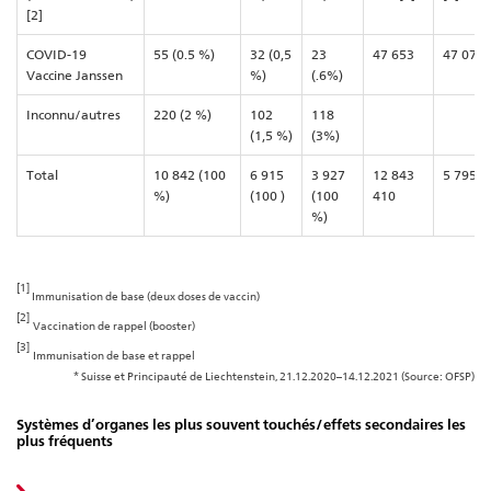
[2]
COVID-19
55 (0.5 %)
32 (0,5
23
47 653
47 079
Vaccine Janssen
%)
(.6%)
Inconnu/autres
220 (2 %)
102
118
(1,5 %)
(3%)
Total
10 842 (100
6 915
3 927
12 843
5 795 4
%)
(100 )
(100
410
%)
[1]
Immunisation de base (deux doses de vaccin)
[2]
Vaccination de rappel (booster)
[3]
Immunisation de base et rappel
* Suisse et Principauté de Liechtenstein, 21.12.2020–14.12.2021 (Source: OFSP)
Systèmes d’organes les plus souvent touchés/effets secondaires les
plus fréquents