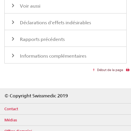
Voir aussi
Déclarations d'effets indésirables
Rapports précédents
Informations complémentaires
Début de la page
Footer
© Copyright Swissmedic 2019
Contact
Médias
Offres d'emploi