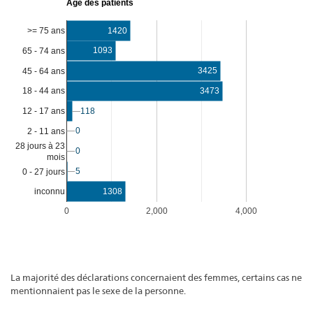
Âge des patients
>= 75 ans
1420
1093
65 - 74 ans
3425
45 - 64 ans
3473
18 - 44 ans
12 - 17 ans
118
118
0
0
2 - 11 ans
28 jours à 23
0
0
mois
5
5
0 - 27 jours
1308
inconnu
0
2,000
4,000
La majorité des déclarations concernaient des femmes, certains cas ne
mentionnaient pas le sexe de la personne.