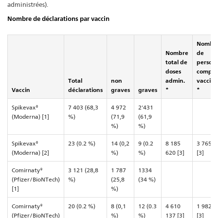
administrées).
Nombre de déclarations par vaccin
Nombr
Nombre
de
total de
person
doses
compl.
Total
non
admin.
vacciné
Vaccin
déclarations
graves
graves
*
*
Spikevax®
7 403 (68,3
4 972
2'431
(Moderna) [1]
%)
(71,9
(61,9
%)
%)
Spikevax®
23 (0.2 %)
14 (0,2
9 (0.2
8 185
3 765 5
(Moderna) [2]
%)
%)
620 [3]
[3]
Comirnaty®
3 121 (28,8
1 787
1334
(Pfizer/BioNTech)
%)
(25,8
(34 %)
[1]
%)
Comirnaty®
20 (0.2 %)
8 (0,1
12 (0.3
4 610
1 982 7
(Pfizer/BioNTech)
%)
%)
137 [3]
[3]