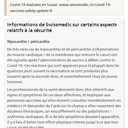
Covid-19 évaluées en Suisse: www.swissmedic.ch/covid-19-
vaccines-safety-update-fr
Informations de Swissmedic sur certains aspects
relatifs à la sécurité
Myocardite / péricardite
De très rares cas de myocardites et de péricardites (inflammations
du muscle cardiaque / de la membrane qui entoure le cœur) ont
été signalés après l’administration de vaccins à ARNm contre le
Covid-19. Ces réactions qui sont apparues pour la plupart dans les
quatorze jours suivant la vaccination se sont produites plus
souvent après la seconde dose, et essentiellement chez de jeunes
hommes.
Les professionnels de la santé devraient donc être attentifs aux
signes et symptômes de ces deux affections, et expliquer aux
personnes vaccinées qu’elles doivent consulter immédiatement un
médecin et demander de l’aide sur-le-champ si elles ressentent des
douleurs thoraciques, un essoufflement ou des palpitations /
arythmies cardiaques. Et si de tels symptômes devaient apparaître,
il y a lieu d’éviter tout effort physique intense jusqu’à ce que leur
cause ait été élucidée.