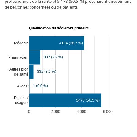
professionnels de la santé et 5 478 (50,5 %) provenaient directement
de personnes concernées ou de patients.
Qualification du déclarant primaire
Médecin
4194 (38,7 %)
837 (7,7 %)
837 (7,7 %)
Pharmacien
Autres prof.
332 (3,1 %)
332 (3,1 %)
de santé
1 (0,0 %)
1 (0,0 %)
Avocat
Patients/
5478 (50,5 %)
usagers
0
2,000
4,000
6,000