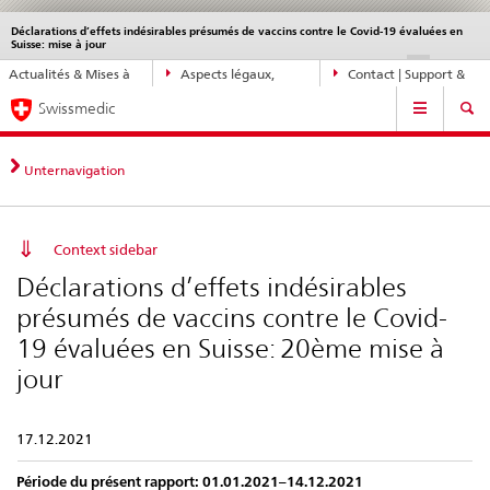
Déclarations d’effets indésirables présumés de vaccins contre le Covid-19 évaluées en
Service
Suisse: mise à jour
navigation
Navigation
DE
FR
IT
EN
Actualités & Mises à
Aspects légaux,
Contact | Support &
directe:
Navigation
jour
normes
aide
actualités,
Swissmedic
bases
juridiques,
Unternavigation
contact
Context sidebar
Déclarations d’effets indésirables
présumés de vaccins contre le Covid-
19 évaluées en Suisse: 20ème mise à
jour
17.12.2021
Période du présent rapport: 01.01.2021–14.12.2021