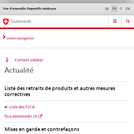
Vue d'ensemble Dispositifs médicaux
Service
DE
FR
IT
EN
navigation
Navigation
Navigation
Actualités & Mises à
Aspects légaux,
Contact | Support &
Swissmedic
directe:
jour
normes
aide
actualités,
bases
Unternavigation
juridiques,
contact
Context sidebar
Actualité
Liste des retraits de produits et autres mesures
correctives
Liste des FSCA
fsca.swissmedic.ch
Mises en garde et contrefaçons