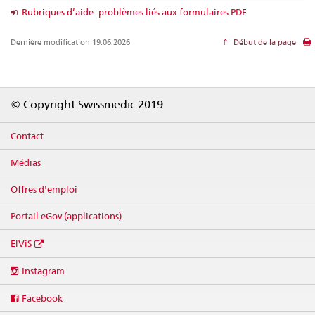
Rubriques d’aide: problèmes liés aux formulaires PDF
Dernière modification 19.06.2026
Début de la page
Footer
© Copyright Swissmedic 2019
Contact
Médias
Offres d'emploi
Portail eGov (applications)
ElViS
Social
Instagram
media
links
Facebook