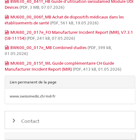
BW630_40_841f_HB Guide d’utilisation swissdamed Module UDI
Devices
(PDF, 3 MB, 07.07.2026)
MU600_00_006f_MB Achat de dispositifs médicaux dans les
établissements de santé
(PDF, 561 kB, 19.05.2026)
MU680_20_017e_FO Manufacturer Incident Report (MIR), V7.3.1
(SB-11154)
(PDF, 241 kB, 07.05.2026)
BW600_00_017e_MB Combined studies
(PDF, 399 kB,
01.05.2026)
MU680_20_815f_WL Guide complémentaire CH Guide
Manufacturer Incident Report (MIR)
(PDF, 413 kB, 01.05.2026)
Lien permanent de la page
www.swissmedic.ch/md-fr
Contact