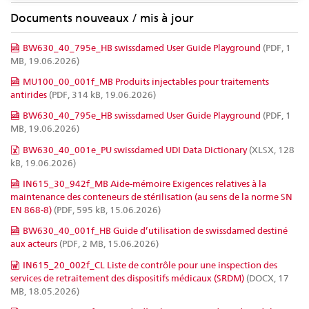
Documents nouveaux / mis à jour
BW630_40_795e_HB swissdamed User Guide Playground
(PDF, 1
MB, 19.06.2026)
MU100_00_001f_MB Produits injectables pour traitements
antirides
(PDF, 314 kB, 19.06.2026)
BW630_40_795e_HB swissdamed User Guide Playground
(PDF, 1
MB, 19.06.2026)
BW630_40_001e_PU swissdamed UDI Data Dictionary
(XLSX, 128
kB, 19.06.2026)
IN615_30_942f_MB Aide-mémoire Exigences relatives à la
maintenance des conteneurs de stérilisation (au sens de la norme SN
EN 868-8)
(PDF, 595 kB, 15.06.2026)
BW630_40_001f_HB Guide d’utilisation de swissdamed destiné
aux acteurs
(PDF, 2 MB, 15.06.2026)
IN615_20_002f_CL Liste de contrôle pour une inspection des
services de retraitement des dispositifs médicaux (SRDM)
(DOCX, 17
MB, 18.05.2026)