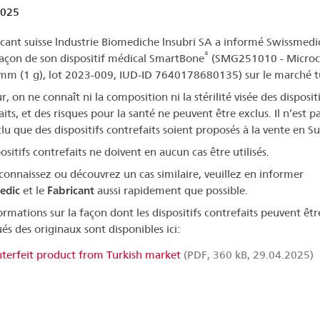
2025
icant suisse lndustrie Biomediche lnsubri SA a informé Swissmedic
®
açon de son dispositif médical SmartBone
(SMG251010 - Microc
mm (1 g), lot 2023-009, IUD-ID 7640178680135) sur le marché t
r, on ne connaît ni la composition ni la stérilité visée des dispositi
its, et des risques pour la santé ne peuvent être exclus. Il n’est p
lu que des dispositifs contrefaits soient proposés à la vente en Su
ositifs contrefaits ne doivent en aucun cas être utilisés.
 connaissez ou découvrez un cas similaire, veuillez en informer
edic
et le
Fabricant
aussi rapidement que possible.
ormations sur la façon dont les dispositifs contrefaits peuvent êtr
és des originaux sont disponibles ici:
terfeit product from Turkish market
(PDF, 360 kB, 29.04.2025)