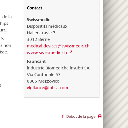
Contact
 de la
Swissmedic
hips
Dispositifs médicaux
urc.
Hallerstrasse 7
fs
3012 Berne
as non
medical.devices@swissmedic.ch
isse.
www.swissmedic.ch
Fabricant
lndustrie Biomediche lnsubri SA
Via Cantonale 67
6805 Mezzovico
e
vigilance@ibi-sa.com
Début de la page