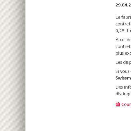
29.04.
Le fabr
contref
0,25-1 
À ce jou
contrefa
plus exc
Les disp
Si vous
Swissm
Des inf
distingu
Coun