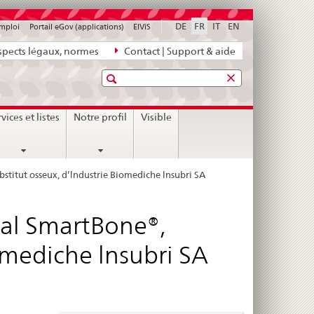
DE
FR
IT
EN
emploi
Portail eGov (applications)
ElViS
pects légaux, normes
Contact | Support & aide
Recherche
nt
vices et listes
Notre profil
Visible
stitut osseux, d’lndustrie Biomediche lnsubri SA
cal SmartBone®,
omediche lnsubri SA