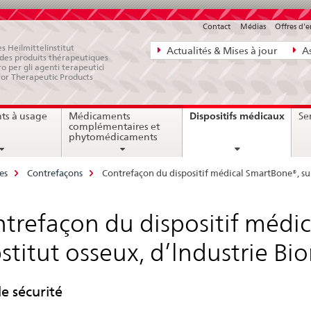
Contact
Médias
Offres d'
Navigation
s Heilmittelinstitut
Actualités & Mises à jour
As
e des produits thérapeutiques
directe:
ro per gli agenti terapeutici
for Therapeutic Products
actualités,
bases
curre
Dispositifs médicaux
ts à usage
Médicaments
Ser
juridiques,
page
complémentaires et
contact
phytomédicaments
es
Contrefaçons
Contrefaçon du dispositif médical SmartBone®, sub
trefaçon du dispositif médi
stitut osseux, d’lndustrie Bi
de sécurité