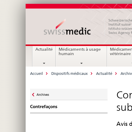
Schweizerische
Institut suiss
Istituto svizze
Swiss Agency 
Navigation
Actualité
Médicaments à usage
Médicamen
humain
vétérinaire
Breadcrumb
Accueil
Dispositifs médicaux
Actualité
Archiv
Zurück
Con
Archives
zu
sub
Contrefaçons
Avis 