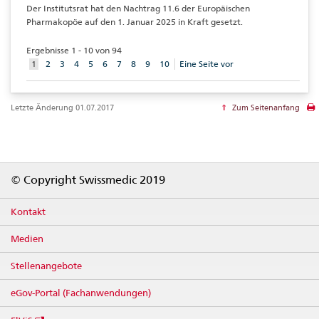
Der Institutsrat hat den Nachtrag 11.6 der Europäischen
Pharmakopöe auf den 1. Januar 2025 in Kraft gesetzt.
Ergebnisse 1 - 10 von 94
aktuelles
1
2
3
4
5
6
7
8
9
10
Eine Seite vor
Element
Letzte Änderung 01.07.2017
Zum Seitenanfang
Footer
© Copyright Swissmedic 2019
Kontakt
Medien
Stellenangebote
eGov-Portal (Fachanwendungen)