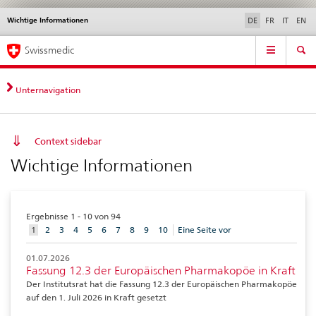
Wichtige Informationen
Sprachwahl
Service
DE
FR
IT
EN
navigation
Direktnavigation
Hauptnavigation
News & Updates
Recht | Normen
Kontakt | Support & Hilfe
Swissmedic
News,
Rechtsgrundlagen,
Kontakt
Unternavigation
Context sidebar
Wichtige Informationen
Ergebnisse 1 - 10 von 94
aktuelles
1
2
3
4
5
6
7
8
9
10
Eine Seite vor
Element
01.07.2026
Fassung 12.3 der Europäischen Pharmakopöe in Kraft
Der Institutsrat hat die Fassung 12.3 der Europäischen Pharmakopöe
auf den 1. Juli 2026 in Kraft gesetzt