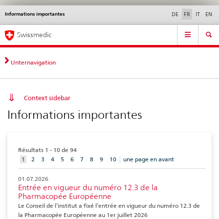
Informations importantes
Service
DE
FR
IT
EN
navigation
Navigation
Navigation
Actualités & Mises à
Aspects légaux,
Contact | Support &
Swissmedic
directe:
jour
normes
aide
actualités,
bases
Unternavigation
juridiques,
contact
Context sidebar
Informations importantes
Résultats 1 - 10 de 94
aktuelles
1
2
3
4
5
6
7
8
9
10
une page en avant
Element
01.07.2026
Entrée en vigueur du numéro 12.3 de la
Pharmacopée Européenne
Le Conseil de l’institut a fixé l’entrée en vigueur du numéro 12.3 de
la Pharmacopée Européenne au 1er juillet 2026