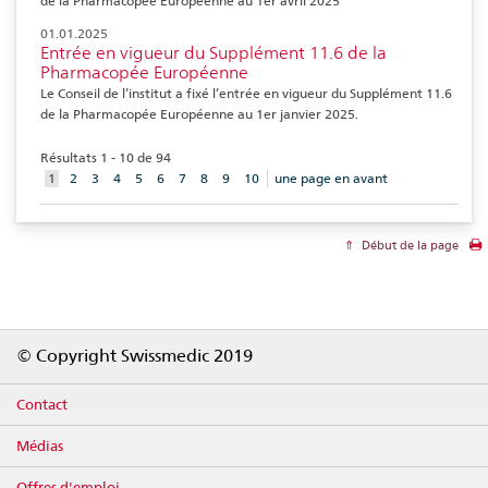
de la Pharmacopée Européenne au 1er avril 2025
01.01.2025
Entrée en vigueur du Supplément 11.6 de la
Pharmacopée Européenne
Le Conseil de l’institut a fixé l’entrée en vigueur du Supplément 11.6
de la Pharmacopée Européenne au 1er janvier 2025.
Résultats 1 - 10 de 94
aktuelles
1
2
3
4
5
6
7
8
9
10
une page en avant
Element
Début de la page
Footer
© Copyright Swissmedic 2019
Contact
Médias
Offres d'emploi