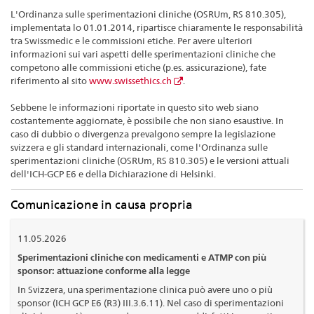
L'Ordinanza sulle sperimentazioni cliniche (OSRUm, RS 810.305),
implementata lo 01.01.2014, ripartisce chiaramente le responsabilità
tra Swissmedic e le commissioni etiche. Per avere ulteriori
informazioni sui vari aspetti delle sperimentazioni cliniche che
competono alle commissioni etiche (p.es. assicurazione), fate
riferimento al sito
www.swissethics.ch
.
Sebbene le informazioni riportate in questo sito web siano
costantemente aggiornate, è possibile che non siano esaustive. In
caso di dubbio o divergenza prevalgono sempre la legislazione
svizzera e gli standard internazionali, come l'Ordinanza sulle
sperimentazioni cliniche (OSRUm, RS 810.305) e le versioni attuali
dell'ICH-GCP E6 e della Dichiarazione di Helsinki.
Comunicazione in causa propria
11.05.2026
Sperimentazioni cliniche con medicamenti e ATMP con più
sponsor: attuazione conforme alla legge
In Svizzera, una sperimentazione clinica può avere uno o più
sponsor (ICH GCP E6 (R3) III.3.6.11). Nel caso di sperimentazioni