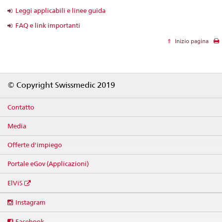
Leggi applicabili e linee guida
FAQ e link importanti
Inizio pagina
Footer
© Copyright Swissmedic 2019
Contatto
Media
Offerte d'impiego
Portale eGov (Applicazioni)
ElViS
Social
Instagram
media
links
Facebook