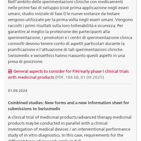
Nell’ambito delle sperimentazioni cliniche con medicamenti
nelle prime fasi di sviluppo (cioè prima applicazione negli esseri
umani, studio iniziale di fase I) le nuove sostanze da testare
vengono utilizzate per la prima volta negli esseri umani. Vengono
raccolti i primi risultati sulla loro tollerabilità e sicurezza. Per
garantire al meglio la protezione dei partecipanti alla
sperimentazione, i promotori e i centri di sperimentazione clinica
coinvolti devono tenere conto di aspetti particolari durante la
pianificazione e l'attuazione di tali sperimentazioni cliniche.
Swissmedic e swissethics hanno riassunto questi aspetti in una
presa di posizione.
General aspects to consider for FIH/early phase I clinical trials
with medicinal products
(PDF, 166 kB, 01.09.2025)
01.09.2024
Combined studies: New forms and a new information sheet for
submissions to Swissmedic
A clinical trial of medicinal products/advanced therapy medicinal
products may be conducted in parallel with a clinical
investigation of medical devices / an interventional performance
study of in vitro diagnostics. In this case, requirements for the
different types of research apply in full.