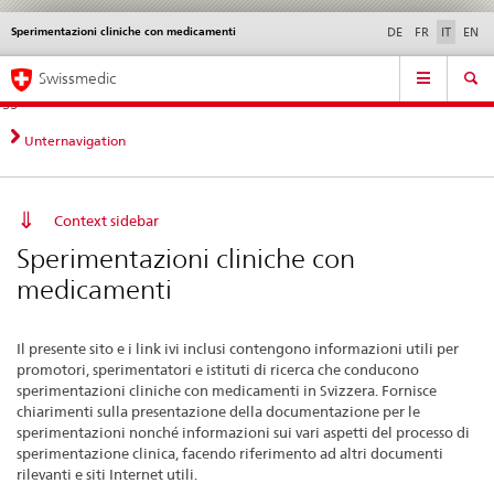
Sperimentazioni cliniche con medicamenti
Service
DE
FR
IT
EN
navigation
Navigazione
Navigation
Novità &
Aspetti legali,
Contatto | Supporto &
Swissmedic
diretta:
aggiornamenti
norme
aiuto
novità,
aspetti
Unternavigation
legali,
contatto
Context sidebar
Sperimentazioni cliniche con
medicamenti
Il presente sito e i link ivi inclusi contengono informazioni utili per
promotori, sperimentatori e istituti di ricerca che conducono
sperimentazioni cliniche con medicamenti in Svizzera. Fornisce
chiarimenti sulla presentazione della documentazione per le
sperimentazioni nonché informazioni sui vari aspetti del processo di
sperimentazione clinica, facendo riferimento ad altri documenti
rilevanti e siti Internet utili.