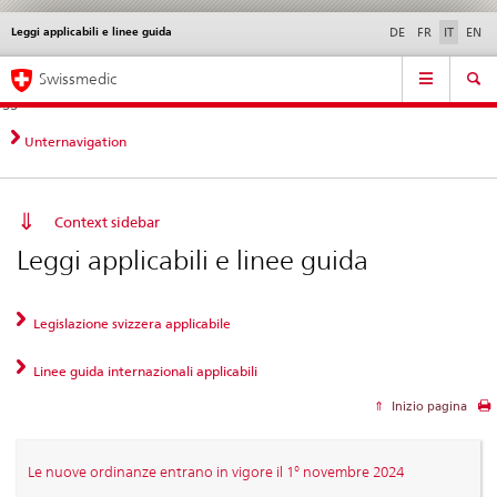
Leggi applicabili e linee guida
Service
DE
FR
IT
EN
navigation
Navigazione
Navigation
Novità &
Aspetti legali,
Contatto | Supporto &
Swissmedic
diretta:
aggiornamenti
norme
aiuto
novità,
aspetti
Unternavigation
legali,
contatto
Context sidebar
Leggi applicabili e linee guida
Legislazione svizzera applicabile
Linee guida internazionali applicabili
Inizio pagina
Le nuove ordinanze entrano in vigore il 1° novembre 2024