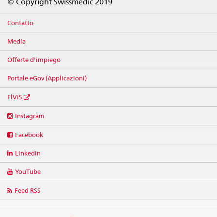
© Copyright Swissmedic 2019
Contatto
Media
Offerte d'impiego
Portale eGov (Applicazioni)
ElViS
Social
Instagram
media
links
Facebook
Linkedin
YouTube
Feed RSS