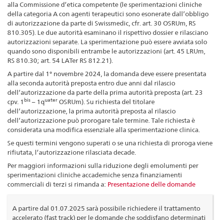
alla Commissione d’etica competente (le sperimentazioni cliniche
della categoria A con agenti terapeutici sono esonerate dall’obbligo
di autorizzazione da parte di Swissmedic, cfr. art. 30 OSRUm, RS
810.305). Le due autorità esaminano il rispettivo dossier e rilasciano
autorizzazioni separate. La sperimentazione può essere avviata solo
quando sono disponibili entrambe le autorizzazioni (art. 45 LRUm,
RS 810.30; art. 54 LATer RS 812.21).
A partire dal 1° novembre 2024, la domanda deve essere presentata
alla seconda autorità preposta entro due anni dal rilascio
dell’autorizzazione da parte della prima autorità preposta (art. 23
bis
uater
cpv. 1
– 1q
OSRUm). Su richiesta del titolare
dell’autorizzazione, la prima autorità preposta al rilascio
dell’autorizzazione può prorogare tale termine. Tale richiesta è
considerata una modifica essenziale alla sperimentazione clinica.
Se questi termini vengono superati o se una richiesta di proroga viene
rifiutata, l’autorizzazione rilasciata decade.
Per maggiori informazioni sulla riduzione degli emolumenti per
sperimentazioni cliniche accademiche senza finanziamenti
commerciali di terzi si rimanda a:
Presentazione delle domande
A partire dal 01.07.2025 sarà possibile richiedere il trattamento
accelerato (fast track) per le domande che soddisfano determinati