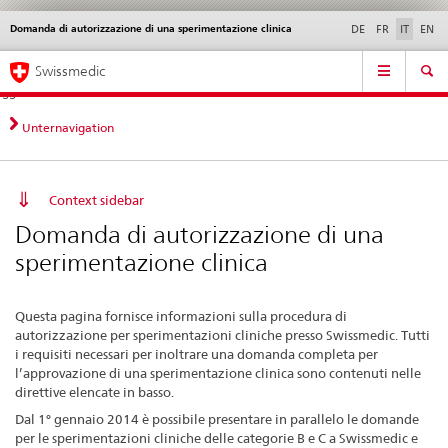
Domanda di autorizzazione di una sperimentazione clinica
Service
DE
FR
IT
EN
navigation
Navigazione
Navigation
Novità &
Aspetti legali,
Contatto | Supporto &
Swissmedic
diretta:
aggiornamenti
norme
aiuto
novità,
aspetti
Unternavigation
legali,
contatto
Context sidebar
Domanda di autorizzazione di una
sperimentazione clinica
Questa pagina fornisce informazioni sulla procedura di
autorizzazione per sperimentazioni cliniche presso Swissmedic. Tutti
i requisiti necessari per inoltrare una domanda completa per
l’approvazione di una sperimentazione clinica sono contenuti nelle
direttive elencate in basso.
Dal 1° gennaio 2014 è possibile presentare in parallelo le domande
per le sperimentazioni cliniche delle categorie B e C a Swissmedic e