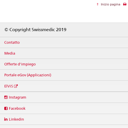
Inizio pagina
Footer
© Copyright Swissmedic 2019
Contatto
Media
Offerte d'impiego
Portale eGov (Applicazioni)
ElViS
Social
Instagram
media
links
Facebook
Linkedin