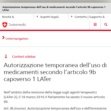
Autorizzazione temporanea dell’uso di medicamenti secondo l’articolo 9b capoverso 1
Service
LATer
navigation
Navigazione
DE
FR
IT
EN
Novità &
Aspetti legali,
Contatto | Supporto &
diretta:
Navigation
aggiornamenti
norme
aiuto
novità,
Swissmedic
aspetti
legali,
Unternavigation
contatto
Context sidebar
Autorizzazione temporanea dell’uso di
medicamenti secondo l’articolo 9b
capoverso 1 LATer
Nell’ambito della revisione della legge sugli agenti terapeutici
(LATer-2), il 18 marzo 2016 il Parlamento ha varato il nuovo articolo
9b.
Art. 9b (nuovo) Autorizzazione temporanea dell’uso e dell’immissione