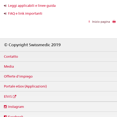
Leggi applicabili e linee guida
FAQ e link importanti
Inizio pagina
Footer
© Copyright Swissmedic 2019
Contatto
Media
Offerte d'impiego
Portale eGov (Applicazioni)
ElViS
Social
Instagram
media
links
Facebook