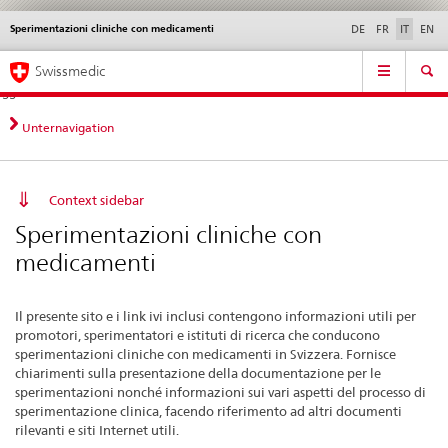
Sperimentazioni cliniche con medicamenti
Service
DE
FR
IT
EN
navigation
Navigazione
Navigation
Novità &
Aspetti legali,
Contatto | Supporto &
Swissmedic
diretta:
aggiornamenti
norme
aiuto
novità,
aspetti
Unternavigation
legali,
contatto
Context sidebar
Sperimentazioni cliniche con
medicamenti
Il presente sito e i link ivi inclusi contengono informazioni utili per
promotori, sperimentatori e istituti di ricerca che conducono
sperimentazioni cliniche con medicamenti in Svizzera. Fornisce
chiarimenti sulla presentazione della documentazione per le
sperimentazioni nonché informazioni sui vari aspetti del processo di
sperimentazione clinica, facendo riferimento ad altri documenti
rilevanti e siti Internet utili.