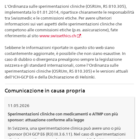
L'Ordinanza sulle sperimentazioni cliniche (OSRUm, RS 810.305),
implementata lo 01.01.2014, ripartisce chiaramente le responsabilità
tra Swissmedic e le commissioni etiche. Per avere ulteriori
informazioni sui vari aspetti delle sperimentazioni cliniche che
competono alle commissioni etiche (p.es. assicurazione), fate
riferimento al sito
www.swissethics.ch
.
Sebbene le informazioni riportate in questo sito web siano
costantemente aggiornate, è possibile che non siano esaustive. In
caso di dubbio o divergenza prevalgono sempre la legislazione
svizzera e gli standard internazionali, come l'Ordinanza sulle
sperimentazioni cliniche (OSRUm, RS 810.305) e le versioni attuali
dell'ICH-GCP E6 e della Dichiarazione di Helsinki.
Comunicazione in causa propria
11.05.2026
Sperimentazioni cliniche con medicamenti e ATMP con più
sponsor: attuazione conforme alla legge
In Svizzera, una sperimentazione clinica può avere uno o più
sponsor (ICH GCP E6 (R3) III.3.6.11). Nel caso di sperimentazioni