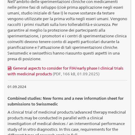
Nell’ambito delle sperimentazioni cliniche con medicamenti
nelle prime fasi di sviluppo (cioè prima applicazione negli esseri
umani, studio iniziale di fase I) le nuove sostanze da testare
vengono utilizzate per la prima volta negli esseri umani. Vengono
raccolti i primi risultati sulla loro tollerabilità e sicurezza. Per
garantire al meglio la protezione dei partecipanti alla
sperimentazione, i promotori e i centri di sperimentazione clinica
coinvolti devono tenere conto di aspetti particolari durante la
pianificazione e l'attuazione di tali sperimentazioni cliniche.
Swissmedic e swissethics hanno riassunto questi aspetti in una
presa di posizione.
General aspects to consider for FIH/early phase I clinical trials
with medicinal products
(PDF, 166 kB, 01.09.2025)
01.09.2024
Combined studies: New forms and a new information sheet for
submissions to Swissmedic
A clinical trial of medicinal products/advanced therapy medicinal
products may be conducted in parallel with a clinical
investigation of medical devices / an interventional performance
study of in vitro diagnostics. In this case, requirements for the
different types of research apply in full.