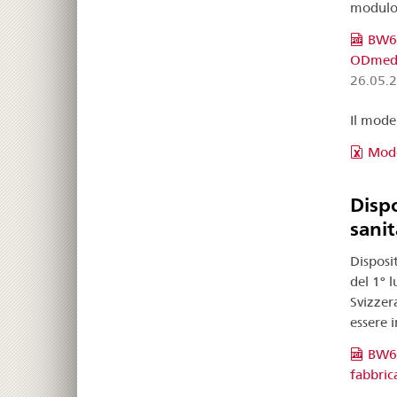
modulo
BW63
ODmed d
26.05.
Il model
Mode
Dispo
sanit
Disposit
del 1° l
Svizzer
essere 
BW63
fabbrica