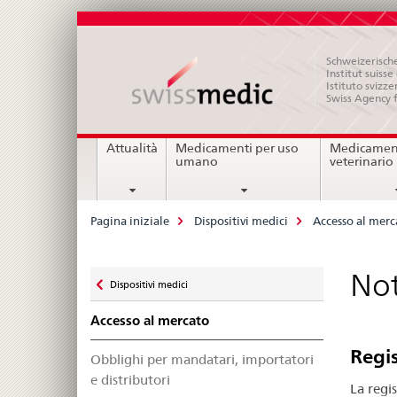
Schweizerische
Institut suiss
Istituto svizze
Swiss Agency 
Navigation
Attualità
Medicamenti per uso
Medicament
umano
veterinario
Breadcrumb
Pagina iniziale
Dispositivi medici
Accesso al merc
Zurück
Not
Dispositivi medici
zu
Accesso al mercato
Regis
Obblighi per mandatari, importatori
e distributori
La regi