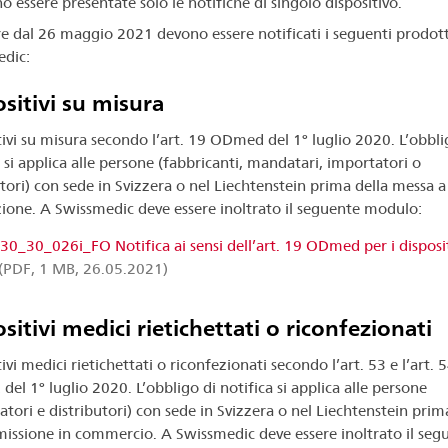
o essere presentate solo le notifiche di singolo dispositivo.
re dal 26 maggio 2021 devono essere notificati i seguenti prodott
dic:
sitivi su misura
tivi su misura secondo l’art. 19 ODmed del 1° luglio 2020. L’obbli
 si applica alle persone (fabbricanti, mandatari, importatori o
utori) con sede in Svizzera o nel Liechtenstein prima della messa a
zione. A Swissmedic deve essere inoltrato il seguente modulo:
0_30_026i_FO Notifica ai sensi dell’art. 19 ODmed per i disposit
(PDF, 1 MB, 26.05.2021)
sitivi medici rietichettati o riconfezionati
ivi medici rietichettati o riconfezionati secondo l’art. 53 e l’art. 
el 1° luglio 2020. L’obbligo di notifica si applica alle persone
atori e distributori) con sede in Svizzera o nel Liechtenstein prim
missione in commercio. A Swissmedic deve essere inoltrato il seg