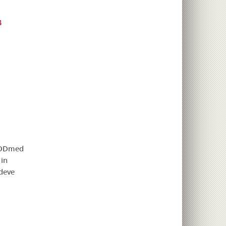
4
18 ODmed
 in
 deve
i