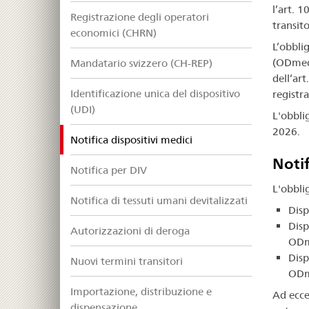
l’art. 
Registrazione degli operatori
transit
economici (CHRN)
L’obblig
(ODmed),
Mandatario svizzero (CH-REP)
dell’ar
Identificazione unica del dispositivo
registr
(UDI)
L'obblig
2026.
selected
Notifica dispositivi medici
Notif
Notifica per DIV
L'obblig
Notifica di tessuti umani devitalizzati
Disp
Disp
Autorizzazioni di deroga
OD
Disp
Nuovi termini transitori
OD
Importazione, distribuzione e
Ad ecce
dispensazione