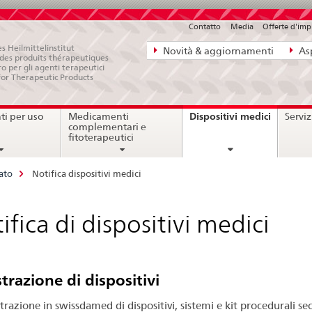
Contatto
Media
Offerte d'im
Navigazione
s Heilmittelinstitut
Novità & aggiornamenti
Asp
e des produits thérapeutiques
diretta:
ro per gli agenti terapeutici
for Therapeutic Products
novità,
aspetti
current
Dispositivi medici
i per uso
Medicamenti
Serviz
legali,
page
complementari e
contatto
fitoterapeutici
ato
Notifica dispositivi medici
ifica di dispositivi medici
trazione di dispositivi
strazione in swissdamed di dispositivi, sistemi e kit procedurali s