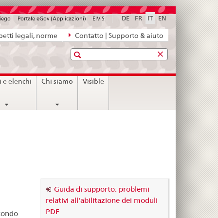
DE
FR
IT
EN
piego
Portale eGov (Applicazioni)
ElViS
etti legali, norme
Contatto | Supporto & aiuto
Ricerca
i e elenchi
Chi siamo
Visible
Guida di supporto: problemi
relativi all'abilitazione dei moduli
PDF
econdo