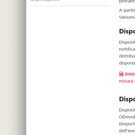
potrann
A parti
Swissme
Dispo
Disposi
notifica
distrib
disposi
BW63
misura
Dispo
Disposit
ODmed d
(import
dell’im