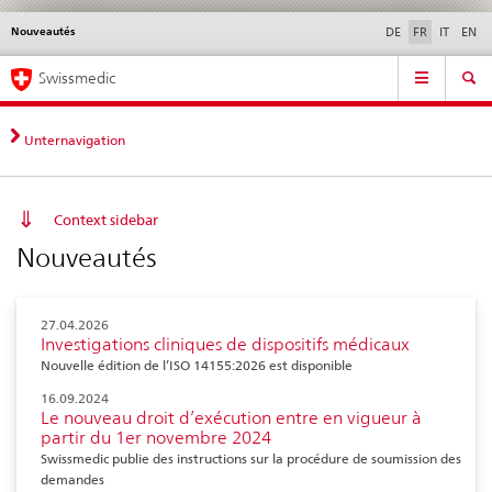
Nouveautés
Service
DE
FR
IT
EN
navigation
Navigation
Navigation
Actualités & Mises à
Aspects légaux,
Contact | Support &
Swissmedic
directe:
jour
normes
aide
actualités,
bases
Unternavigation
juridiques,
contact
Context sidebar
Nouveautés
27.04.2026
Investigations cliniques de dispositifs médicaux
Nouvelle édition de l’ISO 14155:2026 est disponible
16.09.2024
Le nouveau droit d’exécution entre en vigueur à
partir du 1er novembre 2024
Swissmedic publie des instructions sur la procédure de soumission des
demandes