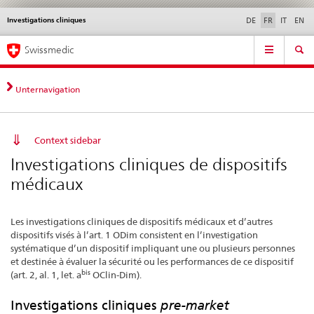
Investigations cliniques
Service
DE
FR
IT
EN
navigation
Navigation
Navigation
Actualités & Mises à
Aspects légaux,
Contact | Support &
Swissmedic
directe:
jour
normes
aide
actualités,
bases
Unternavigation
juridiques,
contact
Context sidebar
Investigations cliniques de dispositifs
médicaux
Les investigations cliniques de dispositifs médicaux et d’autres
dispositifs visés à l’art. 1 ODim consistent en l’investigation
systématique d’un dispositif impliquant une ou plusieurs personnes
et destinée à évaluer la sécurité ou les performances de ce dispositif
bis
(art. 2, al. 1, let. a
OClin-Dim).
Investigations cliniques
pre-market