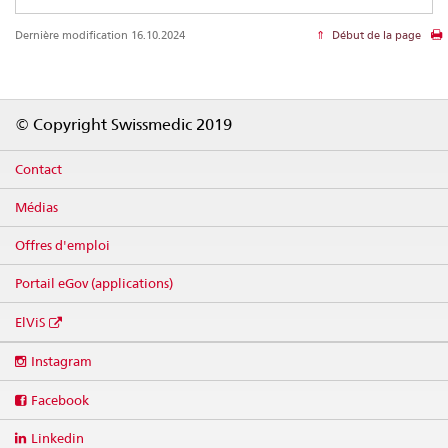
Dernière modification 16.10.2024
Début de la page
Footer
© Copyright Swissmedic 2019
Contact
Médias
Offres d'emploi
Portail eGov (applications)
ElViS
Social
Instagram
media
links
Facebook
Linkedin